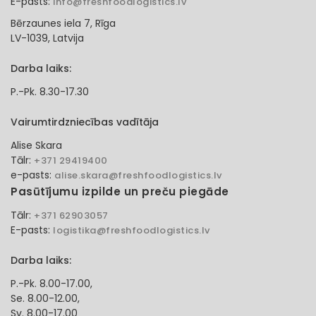
E-pasts:
info@freshfoodlogistics.lv
Bērzaunes iela 7, Rīga
LV-1039, Latvija
Darba laiks:
P.-Pk. 8.30-17.30
Vairumtirdzniecības vadītāja
Alise Skara
Tālr:
+371 29419400
e-pasts:
alise.skara@freshfoodlogistics.lv
Pasūtījumu izpilde un preču piegāde
Tālr:
+371 62903057
E-pasts:
logistika@freshfoodlogistics.lv
Darba laiks:
P.-Pk. 8.00-17.00,
Se. 8.00-12.00,
Sv. 8.00-17.00