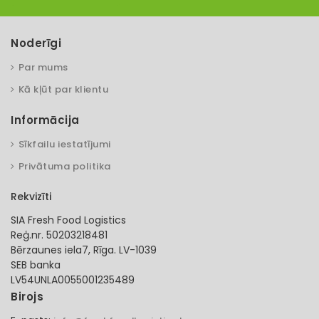
Noderīgi
Par mums
Kā kļūt par klientu
Informācija
Sīkfailu iestatījumi
Privātuma politika
Rekvizīti
SIA Fresh Food Logistics
Reģ.nr. 50203218481
Bērzaunes iela7, Rīga. LV-1039
SEB banka
LV54UNLA0055001235489
Birojs