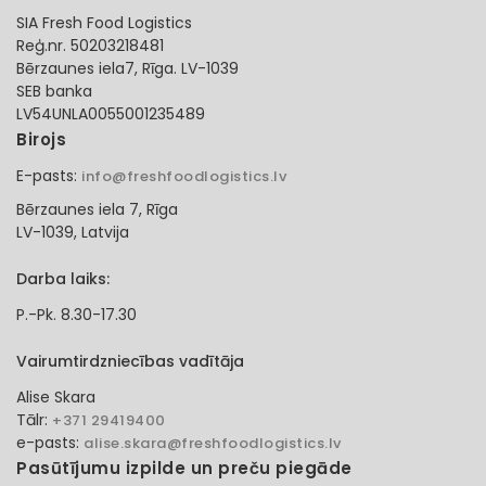
SIA Fresh Food Logistics
Reģ.nr. 50203218481
Bērzaunes iela7, Rīga. LV-1039
SEB banka
LV54UNLA0055001235489
Birojs
E-pasts:
info@freshfoodlogistics.lv
Bērzaunes iela 7, Rīga
LV-1039, Latvija
Darba laiks:
P.-Pk. 8.30-17.30
Vairumtirdzniecības vadītāja
Alise Skara
Tālr:
+371 29419400
e-pasts:
alise.skara@freshfoodlogistics.lv
Pasūtījumu izpilde un preču piegāde