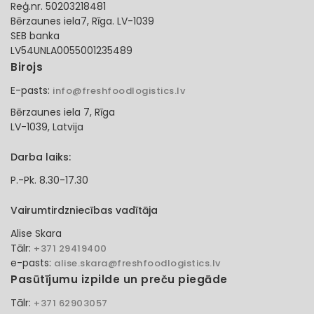
Reģ.nr. 50203218481
Bērzaunes iela7, Rīga. LV-1039
SEB banka
LV54UNLA0055001235489
Birojs
E-pasts:
info@freshfoodlogistics.lv
Bērzaunes iela 7, Rīga
LV-1039, Latvija
Darba laiks:
P.-Pk. 8.30-17.30
Vairumtirdzniecības vadītāja
Alise Skara
Tālr:
+371 29419400
e-pasts:
alise.skara@freshfoodlogistics.lv
Pasūtījumu izpilde un preču piegāde
Tālr:
+371 62903057