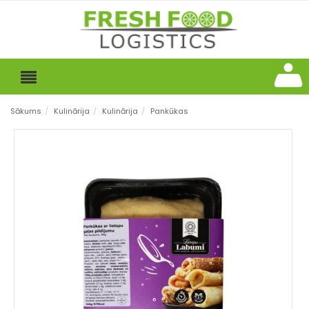
Sākums
/
Kulinārija
/
Kulinārija
/
Pankūkas