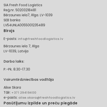
SIA Fresh Food Logistics
Reģ.nr. 50203218481
Bērzaunes iela7, Rīga. LV-1039
SEB banka
LV54UNLA0055001235489
Birojs
E-pasts:
info@freshfoodlogistics.lv
Bērzaunes iela 7, Rīga
LV-1039, Latvija
Darba laiks:
P.-Pk. 8.30-17.30
Vairumtirdzniecības vadītāja
Alise Skara
Tālr:
+371 29419400
e-pasts:
alise.skara@freshfoodlogistics.lv
Pasūtījumu izpilde un preču piegāde