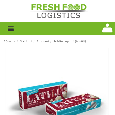
Sākums
/
Saldumi
/
Saldumi
/
Saldie cepumi (fasēti)