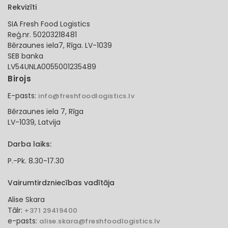
Rekvizīti
SIA Fresh Food Logistics
Reģ.nr. 50203218481
Bērzaunes iela7, Rīga. LV-1039
SEB banka
LV54UNLA0055001235489
Birojs
E-pasts:
info@freshfoodlogistics.lv
Bērzaunes iela 7, Rīga
LV-1039, Latvija
Darba laiks:
P.-Pk. 8.30-17.30
Vairumtirdzniecības vadītāja
Alise Skara
Tālr:
+371 29419400
e-pasts:
alise.skara@freshfoodlogistics.lv