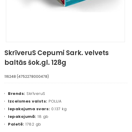
SkrīveruS Cepumi Sark. velvets
baltās šok.gl. 128g
116248 (4752278000478)
Brends:
SkrīveruS
Izcelsmes valsts:
POLIJA
Iepakojuma svars:
0.137 kg
Iepakojumā:
18 gb
Paletē:
1782 gb