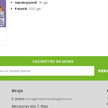
Iepakojumā:
16 gb
Paletē:
1120 gb
SAZINIETIES AR MUMS
PIER
Birojs
E-pasts:
info@freshfoodlogistics.lv
Bērzaunes iela 7, Rīga