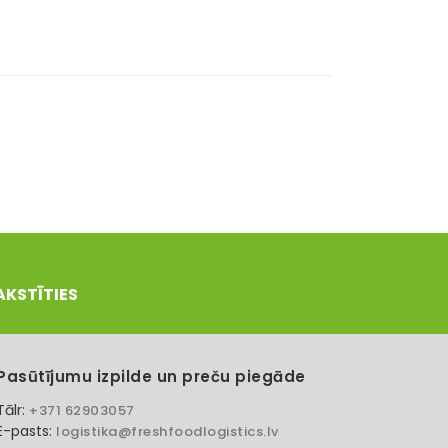
AKSTĪTIES
Pasūtījumu izpilde un preču piegāde
Tālr:
+371 62903057
E-pasts:
logistika@freshfoodlogistics.lv