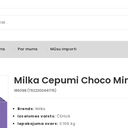
ms
Par mums
Mūsu importi
Milka Cepumi Choco Min
186098 (7622300441715)
Brends:
Milka
Izcelsmes valsts:
ČEHIJA
Iepakojuma svars:
0.169 kg