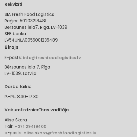
Rekvizīti
SIA Fresh Food Logistics
Reģ.nr. 50203218481
Bērzaunes iela7, Rīga. LV-1039
SEB banka
LV54UNLA0055001235489
Birojs
E-pasts:
info@freshfoodlogistics.lv
Bērzaunes iela 7, Rīga
LV-1039, Latvija
Darba laiks:
P.-Pk. 8.30-17.30
Vairumtirdzniecības vadītāja
Alise Skara
Tālr:
+371 29419400
e-pasts:
alise.skara@freshfoodlogistics.lv