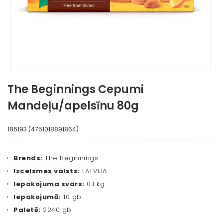
The Beginnings Cepumi
Mandeļu/apelsīnu 80g
186193 (4751018891864)
Brends:
The Beginnings
Izcelsmes valsts:
LATVIJA
Iepakojuma svars:
0.1 kg
Iepakojumā:
10 gb
Paletē:
2240 gb