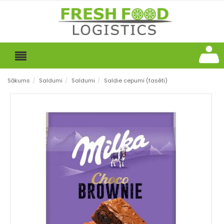
Sākums
/
Saldumi
/
Saldumi
/
Saldie cepumi (fasēti)