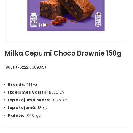
Milka Cepumi Choco Brownie 150g
186511 (7622210669315)
Brends:
Milka
Izcelsmes valsts:
BEĻĢIJA
Iepakojuma svars:
0.175 kg
Iepakojumā:
13 gb
Paletē:
1040 gb