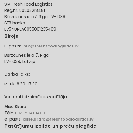
SIA Fresh Food Logistics
Reģ.nr. 50203218481
Bērzaunes iela7, Rīga. LV-1039
SEB banka
LV54UNLA0055001235489
Birojs
E-pasts:
info@freshfoodlogistics.lv
Bērzaunes iela 7, Rīga
LV-1039, Latvija
Darba laiks:
P.-Pk. 8.30-17.30
Vairumtirdzniecības vadītāja
Alise Skara
Tālr:
+371 29419400
e-pasts:
alise.skara@freshfoodlogistics.lv
Pasūtījumu izpilde un preču piegāde