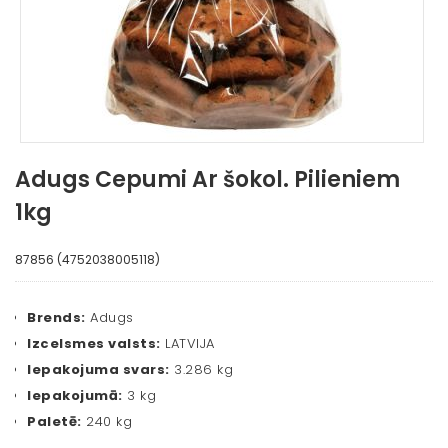
Adugs Cepumi Ar šokol. Pilieniem
1kg
87856 (4752038005118)
Brends:
Adugs
Izcelsmes valsts:
LATVIJA
Iepakojuma svars:
3.286 kg
Iepakojumā:
3 kg
Paletē:
240 kg