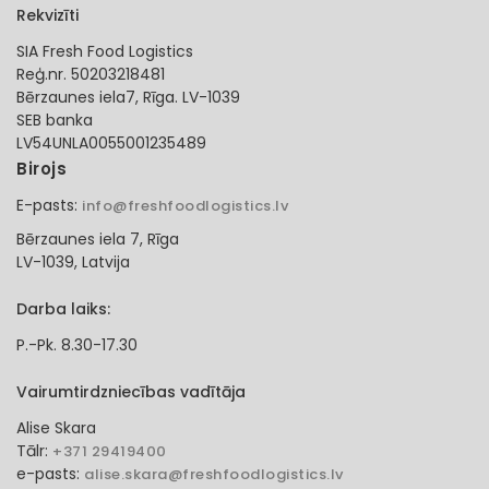
Rekvizīti
SIA Fresh Food Logistics
Reģ.nr. 50203218481
Bērzaunes iela7, Rīga. LV-1039
SEB banka
LV54UNLA0055001235489
Birojs
E-pasts:
info@freshfoodlogistics.lv
Bērzaunes iela 7, Rīga
LV-1039, Latvija
Darba laiks:
P.-Pk. 8.30-17.30
Vairumtirdzniecības vadītāja
Alise Skara
Tālr:
+371 29419400
e-pasts:
alise.skara@freshfoodlogistics.lv