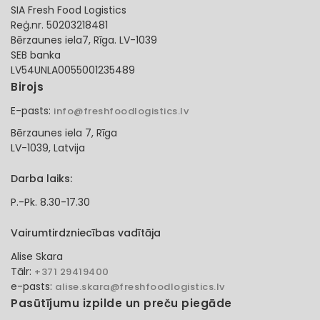
SIA Fresh Food Logistics
Reģ.nr. 50203218481
Bērzaunes iela7, Rīga. LV-1039
SEB banka
LV54UNLA0055001235489
Birojs
E-pasts:
info@freshfoodlogistics.lv
Bērzaunes iela 7, Rīga
LV-1039, Latvija
Darba laiks:
P.-Pk. 8.30-17.30
Vairumtirdzniecības vadītāja
Alise Skara
Tālr:
+371 29419400
e-pasts:
alise.skara@freshfoodlogistics.lv
Pasūtījumu izpilde un preču piegāde