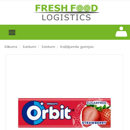
Sākums
/
Saldumi
/
Saldumi
/
Kožļājamās gumijas