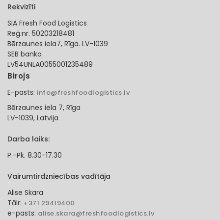
Rekvizīti
SIA Fresh Food Logistics
Reģ.nr. 50203218481
Bērzaunes iela7, Rīga. LV-1039
SEB banka
LV54UNLA0055001235489
Birojs
E-pasts:
info@freshfoodlogistics.lv
Bērzaunes iela 7, Rīga
LV-1039, Latvija
Darba laiks:
P.-Pk. 8.30-17.30
Vairumtirdzniecības vadītāja
Alise Skara
Tālr:
+371 29419400
e-pasts:
alise.skara@freshfoodlogistics.lv