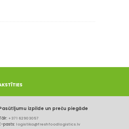
AKSTĪTIES
Pasūtījumu izpilde un preču piegāde
Tālr:
+371 62903057
E-pasts:
logistika@freshfoodlogistics.lv