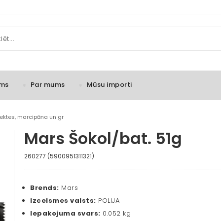
ms
Par mums
Mūsu importi
fektes, marcipāna un gr
Mars Šokol/bat. 51g
260277 (5900951311321)
Brends:
Mars
Izcelsmes valsts:
POLIJA
Iepakojuma svars:
0.052 kg