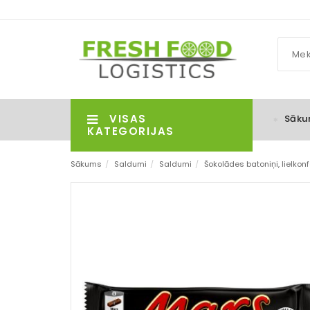
VISAS
Sāku
KATEGORIJAS
Sākums
/
Saldumi
/
Saldumi
/
Šokolādes batoniņi, lielkon