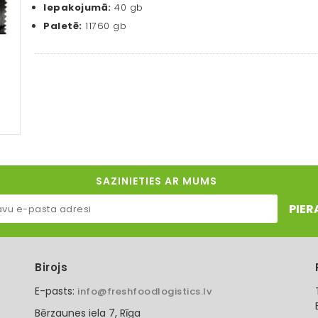
Iepakojumā:
40 gb
Paletē:
11760 gb
SAZINIETIES AR MUMS
PIER
Birojs
E-pasts:
info@freshfoodlogistics.lv
Bērzaunes iela 7, Rīga