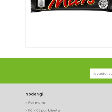
Noderīgi
Par mums
Kā kļūt par klientu