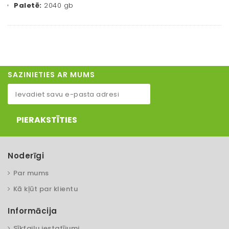
Paletē:
2040 gb
SAZINIETIES AR MUMS
PIERAKSTĪTIES
Noderīgi
Par mums
Kā kļūt par klientu
Informācija
Sīkfailu iestatījumi