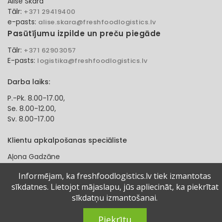
Alise Skara
Tālr:
+371 29419400
e-pasts:
alise.skara@freshfoodlogistics.lv
Pasūtījumu izpilde un preču piegāde
Tālr:
+371 62903057
E-pasts:
logistika@freshfoodlogistics.lv
Darba laiks:
P.-Pk. 8.00-17.00,
Se. 8.00-12.00,
Sv. 8.00-17.00
Klientu apkalpošanas speciāliste
Aļona Gadzāne
Tālr:
+371 27321584
Informējam, ka freshfoodlogistics.lv tiek izmantotas
e-pasts:
alona.gadzane@freshfoodlogistics.lv
sīkdatnes. Lietojot mājaslapu, jūs apliecināt, ka piekrītat
sīkdatņu izmantošanai.
© 2024 Fresh Food Logistics SIA. Visas tiesības aizsargātas.
Piekrītu