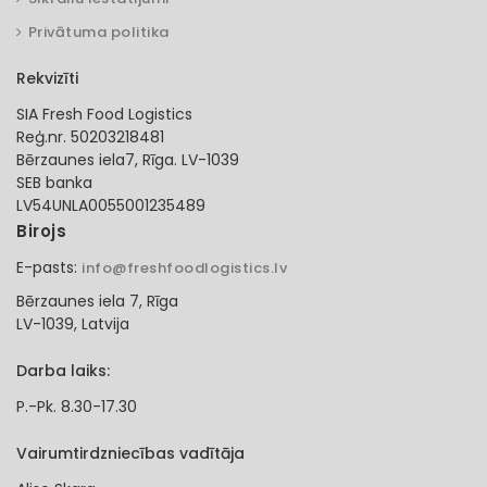
Privātuma politika
Rekvizīti
SIA Fresh Food Logistics
Reģ.nr. 50203218481
Bērzaunes iela7, Rīga. LV-1039
SEB banka
LV54UNLA0055001235489
Birojs
E-pasts:
info@freshfoodlogistics.lv
Bērzaunes iela 7, Rīga
LV-1039, Latvija
Darba laiks:
P.-Pk. 8.30-17.30
Vairumtirdzniecības vadītāja