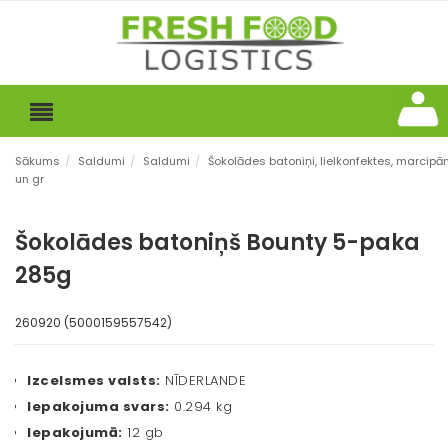
Sākums
/
Saldumi
/
Saldumi
/
Šokolādes batoniņi, lielkonfektes, marcipā
un gr
Šokolādes batoniņš Bounty 5-paka
285g
260920 (5000159557542)
Izcelsmes valsts:
NĪDERLANDE
Iepakojuma svars:
0.294 kg
Iepakojumā:
12 gb