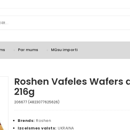
ms
Par mums
Mūsu importi
Roshen Vafeles Wafers ar
216g
206677 (4823077625626)
Brends:
Roshen
Izcelsmes valsts:
UKRAINA