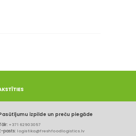
AKSTĪTIES
Pasūtījumu izpilde un preču piegāde
Tālr:
+371 62903057
E-pasts:
logistika@freshfoodlogistics.lv