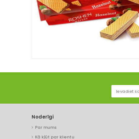
Noderīgi
Par mums
Kā kļūt par klientu