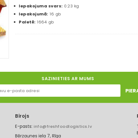
Iepakojuma svars:
0.23 kg
Iepakojumā:
16 gb
Paletē:
1664 gb
SAZINIETIES AR MUMS
PIER
Birojs
E-pasts:
info@freshfoodlogistics.lv
Bērzaunes iela 7, Rīga