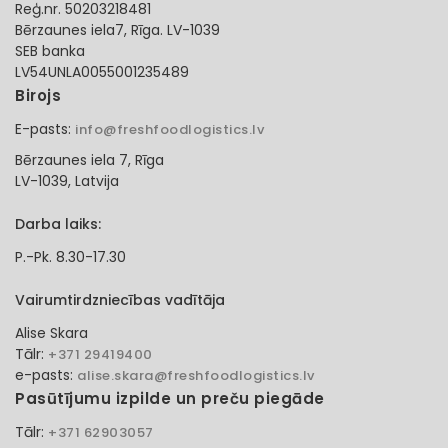
Reģ.nr. 50203218481
Bērzaunes iela7, Rīga. LV-1039
SEB banka
LV54UNLA0055001235489
Birojs
E-pasts:
info@freshfoodlogistics.lv
Bērzaunes iela 7, Rīga
LV-1039, Latvija
Darba laiks:
P.-Pk. 8.30-17.30
Vairumtirdzniecības vadītāja
Alise Skara
Tālr:
+371 29419400
e-pasts:
alise.skara@freshfoodlogistics.lv
Pasūtījumu izpilde un preču piegāde
Tālr:
+371 62903057