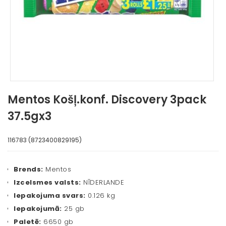
Mentos Košļ.konf. Discovery 3pack
37.5gx3
116783 (8723400829195)
Brends:
Mentos
Izcelsmes valsts:
NĪDERLANDE
Iepakojuma svars:
0.126 kg
Iepakojumā:
25 gb
Paletē:
6650 gb