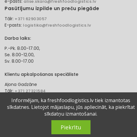
e-pasts:
alise.skara@freshfoodlogistics.lv
Pasūtījumu izpilde un preču piegāde
Tālr:
+371 62903057
E-pasts:
logistika@freshfoodlogistics.lv
Darba laiks:
P.-Pk. 8.00-17.00,
Se. 8.00-12.00,
Sv. 8.00-17.00
Klientu apkalpošanas speciāliste
Aļona Gadzāne
Tālr:
+371 27321584
e-pasts:
alona.gadzane@freshfoodlogistics.lv
Informējam, ka freshfoodlogistics.lv tiek izmantotas
sīkdatnes. Lietojot mājaslapu, jūs apliecināt, ka piekrītat
© 2024 Fresh Food Logistics SIA. Visas tiesības aizsargātas.
sīkdatņu izmantošanai.
Piekrītu