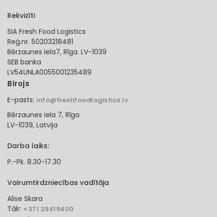
Rekvizīti
SIA Fresh Food Logistics
Reģ.nr. 50203218481
Bērzaunes iela7, Rīga. LV-1039
SEB banka
LV54UNLA0055001235489
Birojs
E-pasts:
info@freshfoodlogistics.lv
Bērzaunes iela 7, Rīga
LV-1039, Latvija
Darba laiks:
P.-Pk. 8.30-17.30
Vairumtirdzniecības vadītāja
Alise Skara
Tālr:
+371 29419400