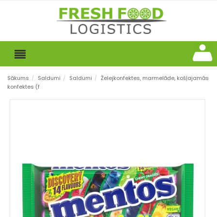
Sākums
/
Saldumi
/
Saldumi
/
Želejkonfektes, marmelāde, košļajamās
konfektes (f