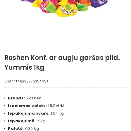
Roshen Konf. ar augļu garšas pild.
Yummis 1kg
56377 (4823077635465)
Brends:
Roshen
Izcelsmes valsts:
UKRAINA
Iepakojuma svars:
1.04 kg
Iepakojumā:
7 kg
Paletē:
630 kg