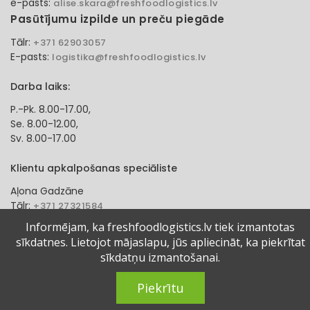
e-pasts:
alise.skara@freshfoodlogistics.lv
Pasūtījumu izpilde un preču piegāde
Tālr:
+371 62903057
E-pasts:
logistika@freshfoodlogistics.lv
Darba laiks:
P.-Pk. 8.00-17.00,
Se. 8.00-12.00,
Sv. 8.00-17.00
Klientu apkalpošanas speciāliste
Aļona Gadzāne
Tālr:
+371 27321584
e-pasts:
alona.gadzane@freshfoodlogistics.lv
Informējam, ka freshfoodlogistics.lv tiek izmantotas
sīkdatnes. Lietojot mājaslapu, jūs apliecināt, ka piekrītat
© 2024 Fresh Food Logistics SIA. Visas tiesības aizsargātas.
sīkdatņu izmantošanai.
Piekrītu