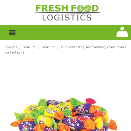
Sākums
/
Saldumi
/
Saldumi
/
Želejkonfektes, marmelāde, košļajamās
konfektes (s