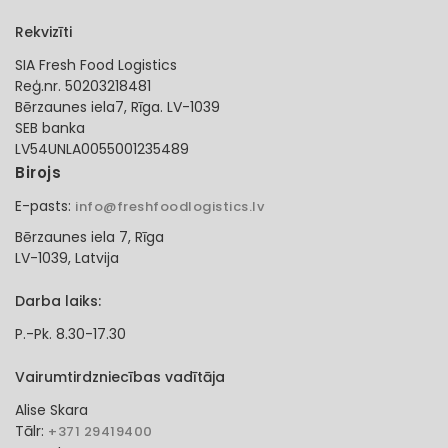
Rekvizīti
SIA Fresh Food Logistics
Reģ.nr. 50203218481
Bērzaunes iela7, Rīga. LV-1039
SEB banka
LV54UNLA0055001235489
Birojs
E-pasts:
info@freshfoodlogistics.lv
Bērzaunes iela 7, Rīga
LV-1039, Latvija
Darba laiks:
P.-Pk. 8.30-17.30
Vairumtirdzniecības vadītāja
Alise Skara
Tālr:
+371 29419400