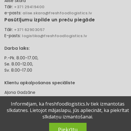
Alise Skara
Tālr:
+371 29419400
e-pasts:
alise.skara@freshfoodlogistics.lv
Pasūtījumu izpilde un preču piegāde
Tālr:
+371 62903057
E-pasts:
logistika@freshfoodlogistics.lv
Darba laiks:
P.-Pk. 8.00-17.00,
Se. 8.00-12.00,
Sv. 8.00-17.00
Klientu apkalpošanas speciāliste
Aļona Gadzāne
Tālr:
+371 27321584
Informējam, ka freshfoodlogistics.lv tiek izmantotas
e-pasts:
alona.gadzane@freshfoodlogistics.lv
sīkdatnes. Lietojot mājaslapu, jūs apliecināt, ka piekrītat
sīkdatņu izmantošanai.
© 2024 Fresh Food Logistics SIA. Visas tiesības aizsargātas.
Piekrītu