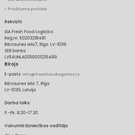
Privātuma politika
Rekvizīti
SIA Fresh Food Logistics
Reģ.nr. 50203218481
Bērzaunes iela7, Rīga. LV-1039
SEB banka
LV54UNLA0055001235489
Birojs
E-pasts:
info@freshfoodlogistics.lv
Bērzaunes iela 7, Rīga
LV-1039, Latvija
Darba laiks:
P.-Pk. 8.30-17.30
Vairumtirdzniecības vadītāja