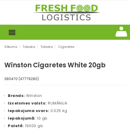
Sākums
/
Tabaka
/
Tabaka
/
Cigaretes
Winston Cigaretes White 20gb
380470 (47779280)
Brends:
Winston
Izcelsmes valsts:
RUMĀNIJA
Iepakojuma svars:
0.025 kg
Iepakojumā:
10 gb
Paletē:
15000 gb