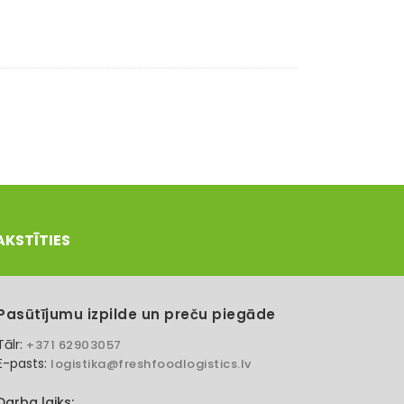
AKSTĪTIES
Pasūtījumu izpilde un preču piegāde
Tālr:
+371 62903057
E-pasts:
logistika@freshfoodlogistics.lv
Darba laiks: