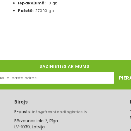
Iepakojumā:
10 gb
Paletē:
27000 gb
SAZINIETIES AR MUMS
PIER
Birojs
E-pasts:
info@freshfoodlogistics.lv
Bērzaunes iela 7, Rīga
LV-1039, Latvija