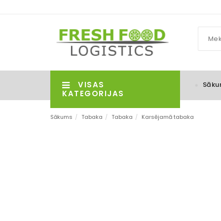
VISAS
Sāku
KATEGORIJAS
Sākums
/
Tabaka
/
Tabaka
/
Karsējamā tabaka