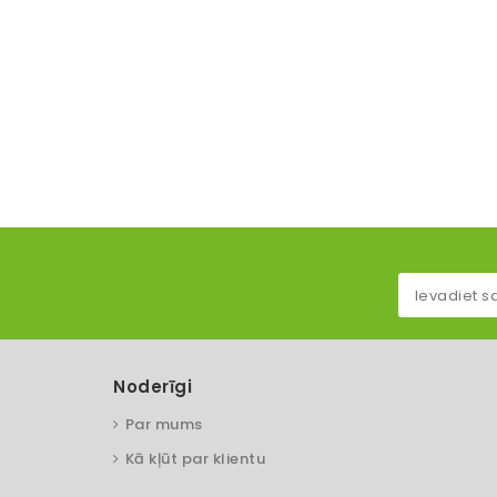
Noderīgi
Par mums
Kā kļūt par klientu