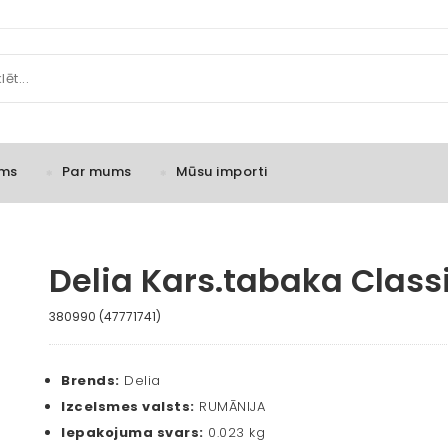
ms
Par mums
Mūsu importi
Delia Kars.tabaka Class
380990 (47771741)
Brends:
Delia
Izcelsmes valsts:
RUMĀNIJA
Iepakojuma svars:
0.023 kg