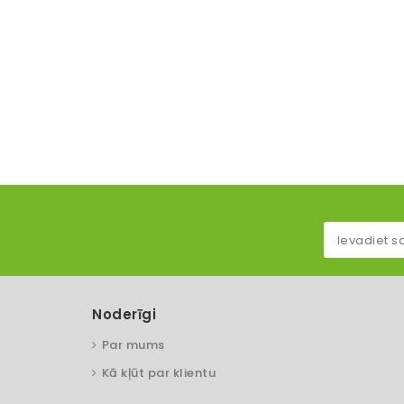
Noderīgi
Par mums
Kā kļūt par klientu