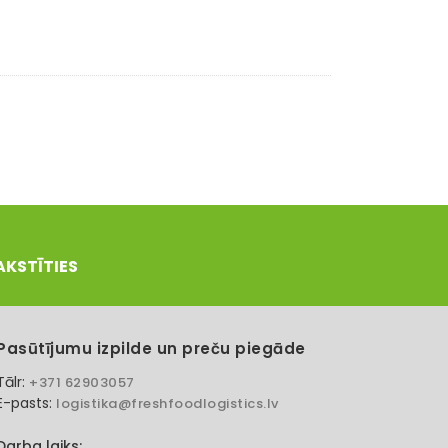
AKSTĪTIES
Pasūtījumu izpilde un preču piegāde
Tālr:
+371 62903057
E-pasts:
logistika@freshfoodlogistics.lv
Darba laiks: