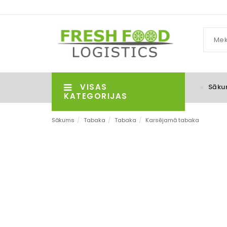
VISAS
Sāku
KATEGORIJAS
Sākums
/
Tabaka
/
Tabaka
/
Karsējamā tabaka