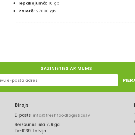
Iepakojumā:
10 gb
Paletē:
27000 gb
SAZINIETIES AR MUMS
PIER
Birojs
E-pasts:
info@freshfoodlogistics.lv
Bērzaunes iela 7, Rīga
LV-1039, Latvija