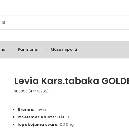
ms
Par mums
Mūsu importi
Levia Kars.tabaka GOLD
385058 (47776265)
Brends:
Levia
Izcelsmes valsts:
ITĀLIJA
Iepakojuma svars:
0.23 kg