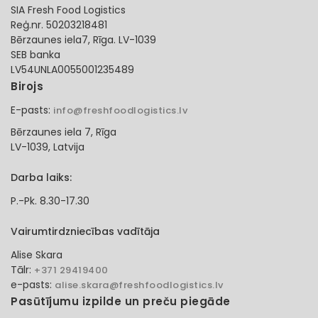
SIA Fresh Food Logistics
Reģ.nr. 50203218481
Bērzaunes iela7, Rīga. LV-1039
SEB banka
LV54UNLA0055001235489
Birojs
E-pasts:
info@freshfoodlogistics.lv
Bērzaunes iela 7, Rīga
LV-1039, Latvija
Darba laiks:
P.-Pk. 8.30-17.30
Vairumtirdzniecības vadītāja
Alise Skara
Tālr:
+371 29419400
e-pasts:
alise.skara@freshfoodlogistics.lv
Pasūtījumu izpilde un preču piegāde