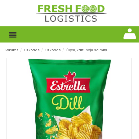
Sākums
/
Uzkodas
/
Uzkodas
/
Čipsi, kartupeļu salmiņi