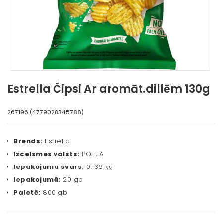
Estrella Čipsi Ar aromāt.dillēm 130g
267196 (4779028345788)
Brends:
Estrella
Izcelsmes valsts:
POLIJA
Iepakojuma svars:
0.136 kg
Iepakojumā:
20 gb
Paletē:
800 gb