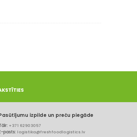
AKSTĪTIES
Pasūtījumu izpilde un preču piegāde
Tālr:
+371 62903057
E-pasts:
logistika@freshfoodlogistics.lv