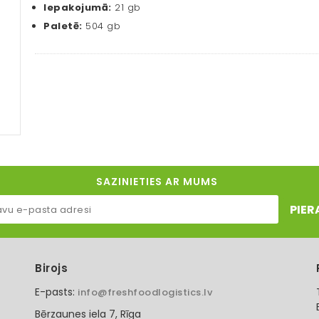
Iepakojumā:
21 gb
Paletē:
504 gb
SAZINIETIES AR MUMS
PIER
Birojs
E-pasts:
info@freshfoodlogistics.lv
Bērzaunes iela 7, Rīga