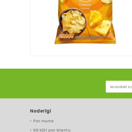
Noderīgi
Par mums
Kā kļūt par klientu