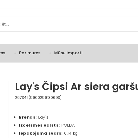
ms
Par mums
Mūsu importi
Lay's Čipsi Ar siera garš
267341 (5900259130693)
Brends:
Lay's
Izcelsmes valsts:
POLIJA
Iepakojuma svars:
0.14 kg