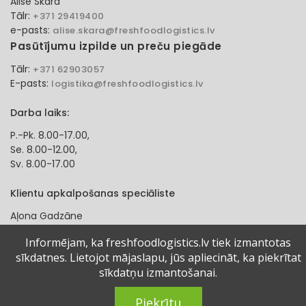
Alise Skara
Tālr:
+371 29419400
e-pasts:
alise.skara@freshfoodlogistics.lv
Pasūtījumu izpilde un preču piegāde
Tālr:
+371 62903057
E-pasts:
logistika@freshfoodlogistics.lv
Darba laiks:
P.-Pk. 8.00-17.00,
Se. 8.00-12.00,
Sv. 8.00-17.00
Klientu apkalpošanas speciāliste
Aļona Gadzāne
Tālr:
+371 27321584
Informējam, ka freshfoodlogistics.lv tiek izmantotas
e-pasts:
alona.gadzane@freshfoodlogistics.lv
sīkdatnes. Lietojot mājaslapu, jūs apliecināt, ka piekrītat
sīkdatņu izmantošanai.
© 2024 Fresh Food Logistics SIA. Visas tiesības aizsargātas.
Piekrītu