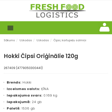
Sākums
/
Uzkodas
/
Uzkodas
/
Čipsi, kartupeļu salmiņi
Hokki Čipsi Oriģinālie 120g
267409 (4779050300441)
Brends:
Hokki
Izcelsmes valsts:
ĶĪNA
Iepakojuma svars:
0.169 kg
Iepakojumā:
24 gb
Paletē:
1536 gb