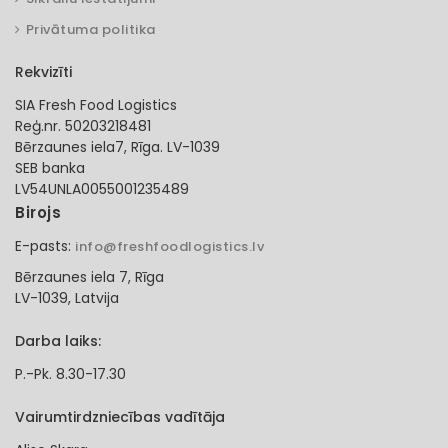
Privātuma politika
Rekvizīti
SIA Fresh Food Logistics
Reģ.nr. 50203218481
Bērzaunes iela7, Rīga. LV-1039
SEB banka
LV54UNLA0055001235489
Birojs
E-pasts:
info@freshfoodlogistics.lv
Bērzaunes iela 7, Rīga
LV-1039, Latvija
Darba laiks:
P.-Pk. 8.30-17.30
Vairumtirdzniecības vadītāja