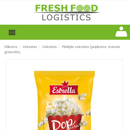
Sākums
/
Uzkodas
/
Uzkodas
/
Pārējās uzkodas (popkorns, maizes
grauzdiņi,