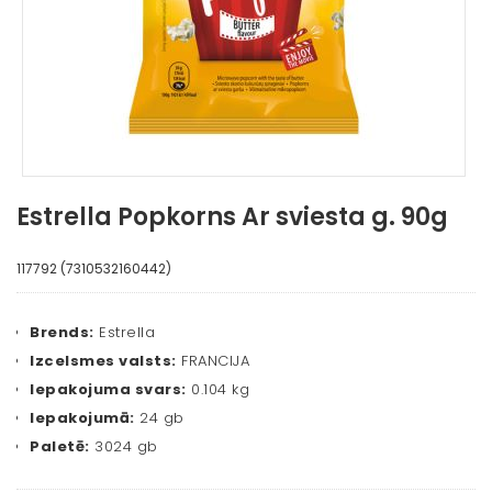
Estrella Popkorns Ar sviesta g. 90g
117792 (7310532160442)
Brends:
Estrella
Izcelsmes valsts:
FRANCIJA
Iepakojuma svars:
0.104 kg
Iepakojumā:
24 gb
Paletē:
3024 gb