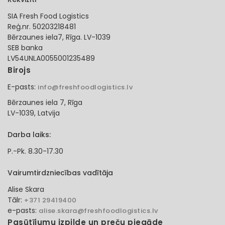
SIA Fresh Food Logistics
Reģ.nr. 50203218481
Bērzaunes iela7, Rīga. LV-1039
SEB banka
LV54UNLA0055001235489
Birojs
E-pasts:
info@freshfoodlogistics.lv
Bērzaunes iela 7, Rīga
LV-1039, Latvija
Darba laiks:
P.-Pk. 8.30-17.30
Vairumtirdzniecības vadītāja
Alise Skara
Tālr:
+371 29419400
e-pasts:
alise.skara@freshfoodlogistics.lv
Pasūtījumu izpilde un preču piegāde