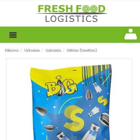
Sākums
/
Uzkodas
/
Uzkodas
/
Sēklas (fasētas)