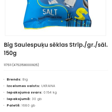
Big Saulespuķu sēklas Strīp./gr./sāl.
150g
117511 (4752158000925)
Brends:
Big
Izcelsmes valsts:
UKRAINA
Iepakojuma svars:
0.154 kg
Iepakojumā:
30 gb
Paletē:
1680 gb