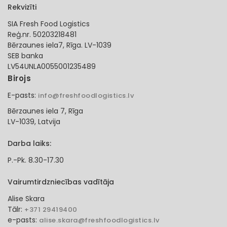
Rekvizīti
SIA Fresh Food Logistics
Reģ.nr. 50203218481
Bērzaunes iela7, Rīga. LV-1039
SEB banka
LV54UNLA0055001235489
Birojs
E-pasts:
info@freshfoodlogistics.lv
Bērzaunes iela 7, Rīga
LV-1039, Latvija
Darba laiks:
P.-Pk. 8.30-17.30
Vairumtirdzniecības vadītāja
Alise Skara
Tālr:
+371 29419400
e-pasts:
alise.skara@freshfoodlogistics.lv