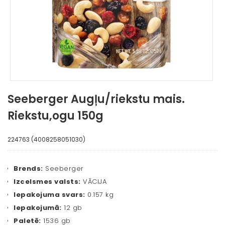
Seeberger Augļu/riekstu mais.
Riekstu,ogu 150g
224763 (4008258051030)
Brends:
Seeberger
Izcelsmes valsts:
VĀCIJA
Iepakojuma svars:
0.157 kg
Iepakojumā:
12 gb
Paletē:
1536 gb