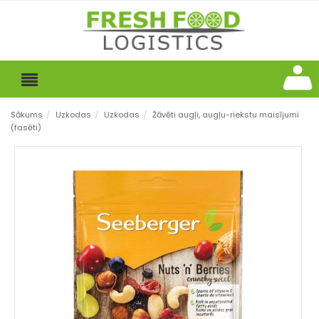
Sākums
/
Uzkodas
/
Uzkodas
/
Žāvēti augļi, augļu-riekstu maisījumi
(fasēti)