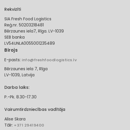
Rekvizīti
SIA Fresh Food Logistics
Reģ.nr. 50203218481
Bērzaunes iela7, Rīga. LV-1039
SEB banka
LV54UNLA0055001235489
Birojs
E-pasts:
info@freshfoodlogistics.lv
Bērzaunes iela 7, Rīga
LV-1039, Latvija
Darba laiks:
P.-Pk. 8.30-17.30
Vairumtirdzniecības vadītāja
Alise Skara
Tālr:
+371 29419400