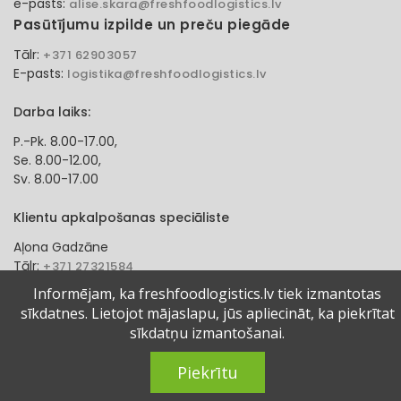
e-pasts:
alise.skara@freshfoodlogistics.lv
Pasūtījumu izpilde un preču piegāde
Tālr:
+371 62903057
E-pasts:
logistika@freshfoodlogistics.lv
Darba laiks:
P.-Pk. 8.00-17.00,
Se. 8.00-12.00,
Sv. 8.00-17.00
Klientu apkalpošanas speciāliste
Aļona Gadzāne
Tālr:
+371 27321584
e-pasts:
alona.gadzane@freshfoodlogistics.lv
Informējam, ka freshfoodlogistics.lv tiek izmantotas
sīkdatnes. Lietojot mājaslapu, jūs apliecināt, ka piekrītat
© 2024 Fresh Food Logistics SIA. Visas tiesības aizsargātas.
sīkdatņu izmantošanai.
Piekrītu