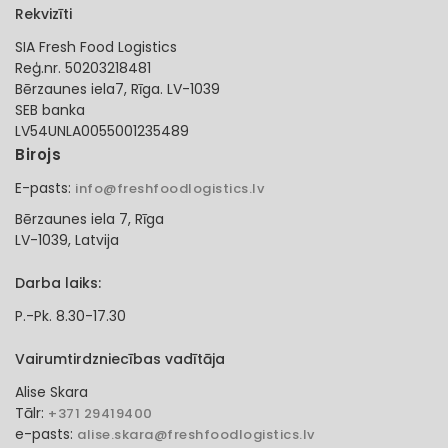
Rekvizīti
SIA Fresh Food Logistics
Reģ.nr. 50203218481
Bērzaunes iela7, Rīga. LV-1039
SEB banka
LV54UNLA0055001235489
Birojs
E-pasts:
info@freshfoodlogistics.lv
Bērzaunes iela 7, Rīga
LV-1039, Latvija
Darba laiks:
P.-Pk. 8.30-17.30
Vairumtirdzniecības vadītāja
Alise Skara
Tālr:
+371 29419400
e-pasts:
alise.skara@freshfoodlogistics.lv