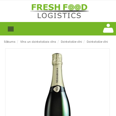
Sākums
/
Vīns un dzirkstošais vīns
/
Dzirkstošie vīni
/
Dzirkstošie vīni