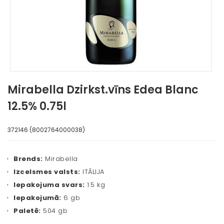
Mirabella Dzirkst.vīns Edea Blanc
12.5% 0.75l
372146 (8002764000038)
Brends:
Mirabella
Izcelsmes valsts:
ITĀLIJA
Iepakojuma svars:
1.5 kg
Iepakojumā:
6 gb
Paletē:
504 gb