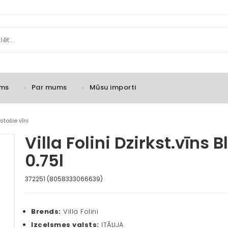
ms
Par mums
Mūsu importi
stošie vīni
Villa Folini Dzirkst.vīns 
0.75l
372251 (8058333066639)
Brends:
Villa Folini
Izcelsmes valsts:
ITĀLIJA