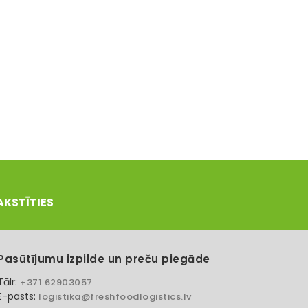
AKSTĪTIES
Pasūtījumu izpilde un preču piegāde
Tālr:
+371 62903057
E-pasts:
logistika@freshfoodlogistics.lv