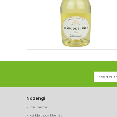
Noderīgi
Par mums
Kā kļūt par klientu