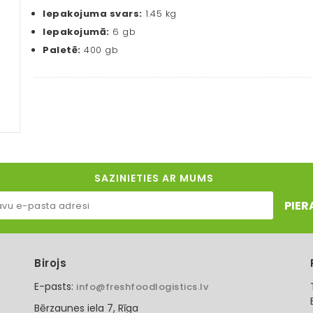
Iepakojuma svars:
1.45 kg
Iepakojumā:
6 gb
Paletē:
400 gb
SAZINIETIES AR MUMS
PIER
Birojs
E-pasts:
info@freshfoodlogistics.lv
Bērzaunes iela 7, Rīga