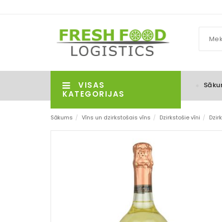
VISAS
Sāku
KATEGORIJAS
Sākums
/
Vīns un dzirkstošais vīns
/
Dzirkstošie vīni
/
Dzirk