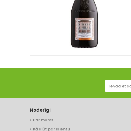
Noderīgi
Par mums
Kā kļūt par klientu