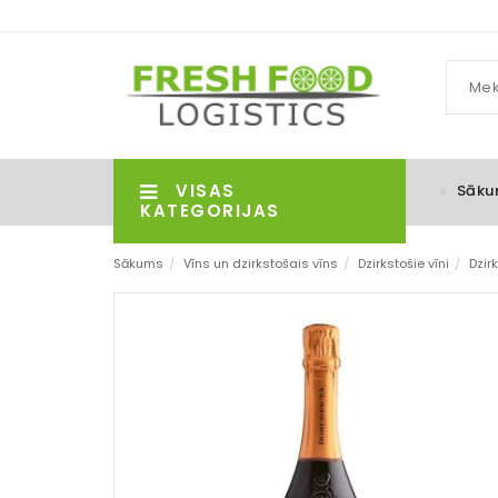
VISAS
Sāku
KATEGORIJAS
Sākums
/
Vīns un dzirkstošais vīns
/
Dzirkstošie vīni
/
Dzirk