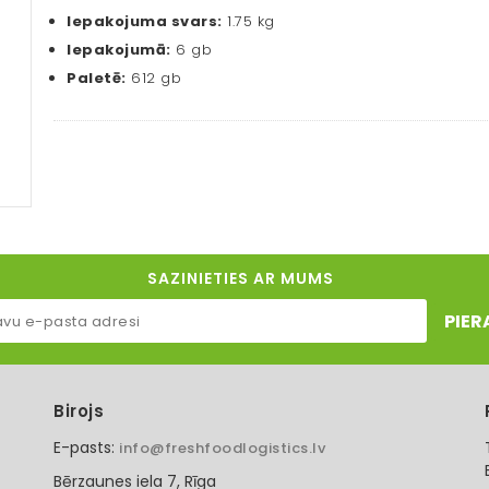
Iepakojuma svars:
1.75 kg
Iepakojumā:
6 gb
Paletē:
612 gb
SAZINIETIES AR MUMS
PIER
Birojs
E-pasts:
info@freshfoodlogistics.lv
Bērzaunes iela 7, Rīga