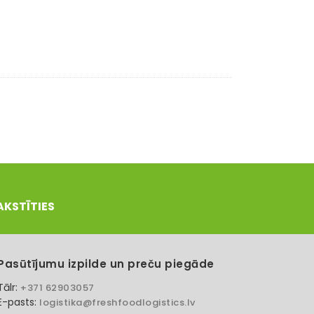
AKSTĪTIES
Pasūtījumu izpilde un preču piegāde
Tālr:
+371 62903057
E-pasts:
logistika@freshfoodlogistics.lv