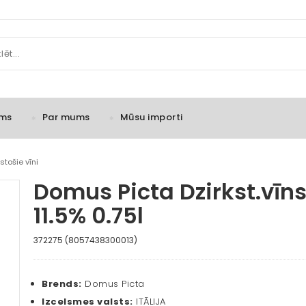
ms
Par mums
Mūsu importi
stošie vīni
Domus Picta Dzirkst.vī
11.5% 0.75l
372275 (8057438300013)
Brends:
Domus Picta
Izcelsmes valsts:
ITĀLIJA