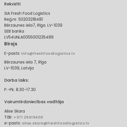
Rekvizīti
SIA Fresh Food Logistics
Reģ.nr. 50203218481
Bērzaunes iela7, Rīga. LV-1039
SEB banka
LV54UNLA0055001235489
Birojs
E-pasts:
info@freshfoodlogistics.lv
Bērzaunes iela 7, Rīga
LV-1039, Latvija
Darba laiks:
P.-Pk. 8.30-17.30
Vairumtirdzniecības vadītāja
Alise Skara
Tālr:
+371 29419400
e-pasts:
alise.skara@freshfoodlogistics.lv