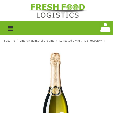
Sākums
/
Vīns un dzirkstošais vīns
/
Dzirkstošie vīni
/
Dzirkstošie vīni