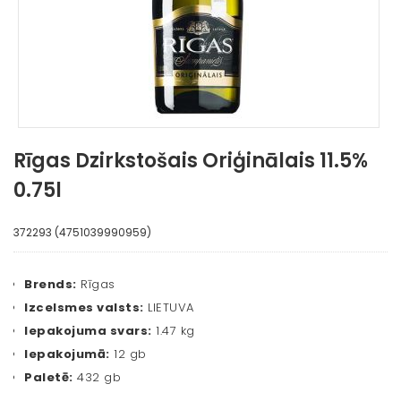
Rīgas Dzirkstošais Oriģinālais 11.5%
0.75l
372293 (4751039990959)
Brends:
Rīgas
Izcelsmes valsts:
LIETUVA
Iepakojuma svars:
1.47 kg
Iepakojumā:
12 gb
Paletē:
432 gb