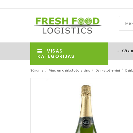
VISAS
Sāku
KATEGORIJAS
Sākums
/
Vīns un dzirkstošais vīns
/
Dzirkstošie vīni
/
Dzirk