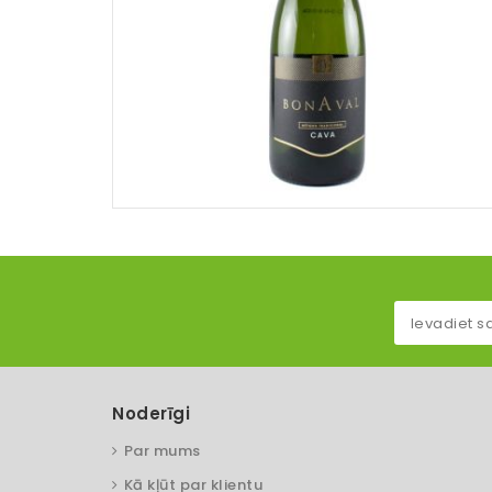
Noderīgi
Par mums
Kā kļūt par klientu