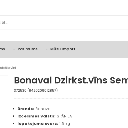
ms
Par mums
Mūsu importi
stošie vīni
Bonaval Dzirkst.vīns Sem
372530 (8420209012857)
Brends:
Bonaval
Izcelsmes valsts:
SPĀNIJA
Iepakojuma svars:
1.6 kg