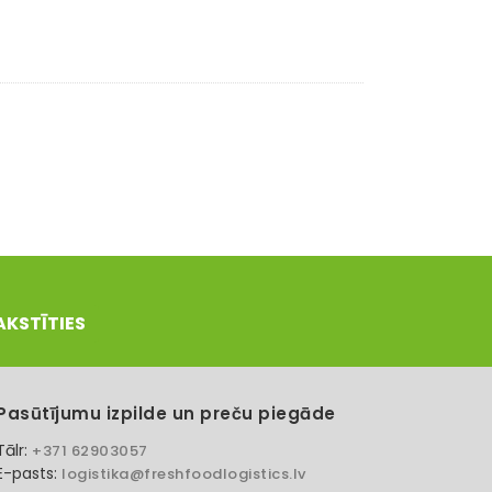
AKSTĪTIES
Pasūtījumu izpilde un preču piegāde
Tālr:
+371 62903057
E-pasts:
logistika@freshfoodlogistics.lv