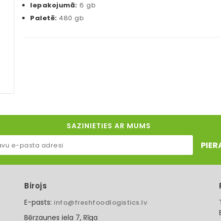
Iepakojumā:
6 gb
Paletē:
480 gb
SAZINIETIES AR MUMS
PIER
Birojs
E-pasts:
info@freshfoodlogistics.lv
Bērzaunes iela 7, Rīga