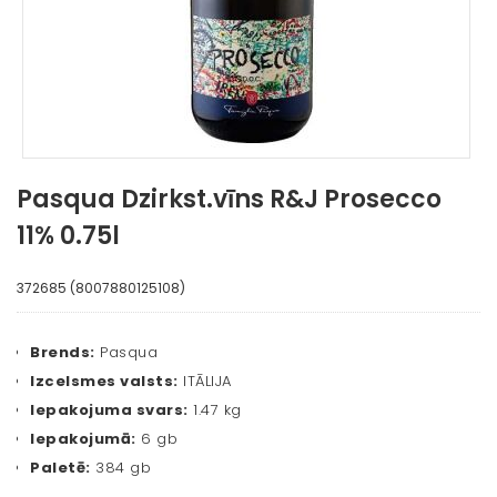
Pasqua Dzirkst.vīns R&J Prosecco
11% 0.75l
372685 (8007880125108)
Brends:
Pasqua
Izcelsmes valsts:
ITĀLIJA
Iepakojuma svars:
1.47 kg
Iepakojumā:
6 gb
Paletē:
384 gb