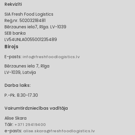
Rekvizīti
SIA Fresh Food Logistics
Reģ.nr. 50203218481
Bērzaunes iela7, Rīga. LV-1039
SEB banka
LV54UNLA0055001235489
Birojs
E-pasts:
info@freshfoodlogistics.lv
Bērzaunes iela 7, Rīga
LV-1039, Latvija
Darba laiks:
P.-Pk. 8.30-17.30
Vairumtirdzniecības vadītāja
Alise Skara
Tālr:
+371 29419400
e-pasts:
alise.skara@freshfoodlogistics.lv