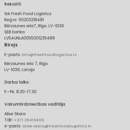
Rekvizīti
SIA Fresh Food Logistics
Reģ.nr. 50203218481
Bērzaunes iela7, Rīga. LV-1039
SEB banka
LV54UNLA0055001235489
Birojs
E-pasts:
info@freshfoodlogistics.lv
Bērzaunes iela 7, Rīga
LV-1039, Latvija
Darba laiks:
P.-Pk. 8.30-17.30
Vairumtirdzniecības vadītāja
Alise Skara
Tālr:
+371 29419400
e-pasts:
alise.skara@freshfoodlogistics.lv