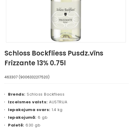
Schloss Bockfliess Pusdz.vīns
Frizzante 13% 0.75l
463307 (9006332217520)
Brends:
Schloss Bockfliess
Izcelsmes valsts:
AUSTRIJA
Iepakojuma svars:
1.4 kg
Iepakojumā:
6 gb
Paletē:
630 gb