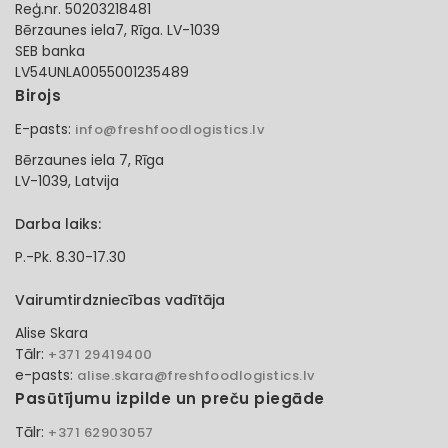
Reģ.nr. 50203218481
Bērzaunes iela7, Rīga. LV-1039
SEB banka
LV54UNLA0055001235489
Birojs
E-pasts:
info@freshfoodlogistics.lv
Bērzaunes iela 7, Rīga
LV-1039, Latvija
Darba laiks:
P.-Pk. 8.30-17.30
Vairumtirdzniecības vadītāja
Alise Skara
Tālr:
+371 29419400
e-pasts:
alise.skara@freshfoodlogistics.lv
Pasūtījumu izpilde un preču piegāde
Tālr:
+371 62903057