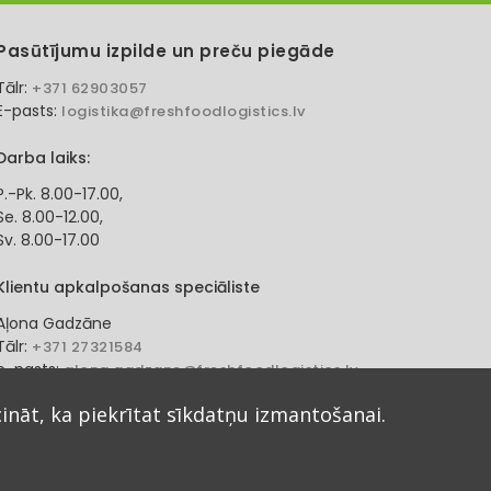
Pasūtījumu izpilde un preču piegāde
Tālr:
+371 62903057
E-pasts:
logistika@freshfoodlogistics.lv
Darba laiks:
P.-Pk. 8.00-17.00,
Se. 8.00-12.00,
Sv. 8.00-17.00
Klientu apkalpošanas speciāliste
Aļona Gadzāne
Tālr:
+371 27321584
e-pasts:
alona.gadzane@freshfoodlogistics.lv
cināt, ka piekrītat sīkdatņu izmantošanai.