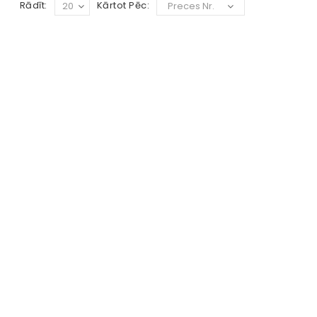
Rādīt:
Kārtot Pēc:
20
Preces Nr.