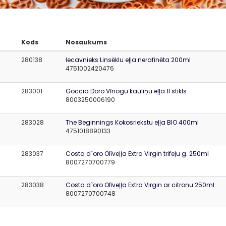
Kods
Nosaukums
280138
Iecavnieks Linsēklu eļļa nerafinēta 200ml
4751002420476
283001
Goccia Doro Vīnogu kauliņu eļļa 1l stikls
8003250006190
283028
The Beginnings Kokosriekstu eļļa BIO 400ml
4751018890133
283037
Costa d`oro Olīveļļa Extra Virgin trifeļu g. 250ml
8007270700779
283038
Costa d`oro Olīveļļa Extra Virgin ar citronu 250ml
8007270700748