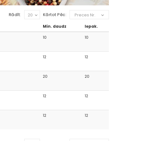
Rādīt:
Kārtot Pēc:
20
Preces Nr.
Min. daudz
Iepak.
10
10
12
12
20
20
12
12
12
12