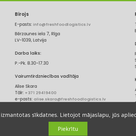
Birojs
E-pasts:
info@freshfoodlogistics.lv
Bērzaunes iela 7, Rīga
LV-1039, Latvija
Darba laiks:
P.-Pk. 8.30-17.30
Vairumtirdzniecības vadītāja
Alise Skara
Tālr:
+371 29419400
e-pasts:
alise.skara@freshfoodlogistics.lv
 izmantotas sīkdatnes. Lietojot mājaslapu, jūs aplie
Piekrītu