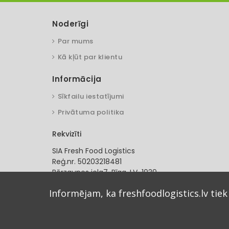
Noderīgi
Par mums
Kā kļūt par klientu
Informācija
Sīkfailu iestatījumi
Privātuma politika
Rekvizīti
SIA Fresh Food Logistics
Reģ.nr. 50203218481
Bērzaunes iela7, Rīga. LV-1039
SEB banka
Informējam, ka freshfoodlogistics.lv tiek
LV54UNLA0055001235489