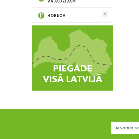
VAJADZĪBĀM
HORECA