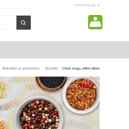
Informācija
/
Bakaleja un garšvielas
/
Eļļa,etiķi
/
Citas augu, sēklu eļļas