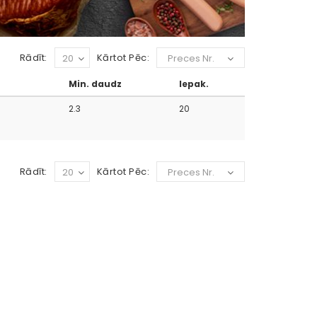
Rādīt:
Kārtot Pēc:
20
Preces Nr.
Min. daudz
Iepak.
2.3
20
Rādīt:
Kārtot Pēc:
20
Preces Nr.