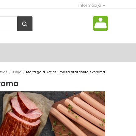
Informācija
zivis
/
Gaļa
/
Maltā gaļa, kotlešu masa atdzesēta sverama
erama