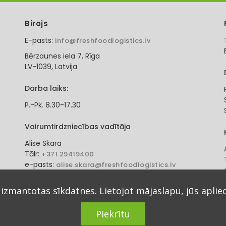
Birojs
E-pasts:
info@freshfoodlogistics.lv
Bērzaunes iela 7, Rīga
LV-1039, Latvija
Darba laiks:
P.-Pk. 8.30-17.30
Vairumtirdzniecības vadītāja
Alise Skara
Tālr:
+371 29419400
e-pasts:
alise.skara@freshfoodlogistics.lv
 izmantotas sīkdatnes. Lietojot mājaslapu, jūs aplie
Piekrītu