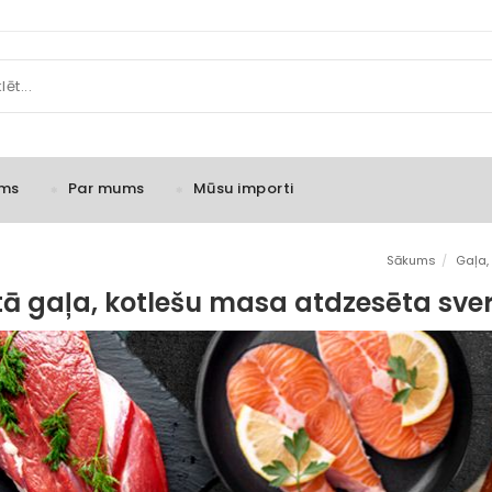
ms
Par mums
Mūsu importi
Sākums
/
Gaļa, 
tā gaļa, kotlešu masa atdzesēta sv