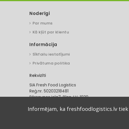
Noderīgi
Par mums
Kā kļūt par klientu
Informācija
Sīkfailu iestatījumi
Privātuma politika
Rekvizīti
SIA Fresh Food Logistics
Reģ.nr. 50203218481
Bērzaunes iela7, Rīga. LV-1039
SEB banka
Informējam, ka freshfoodlogistics.lv tiek
LV54UNLA0055001235489