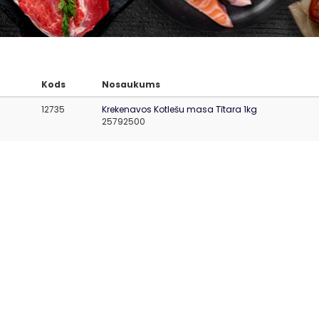
Kods
Nosaukums
12735
Krekenavos Kotlešu masa Tītara 1kg
25792500