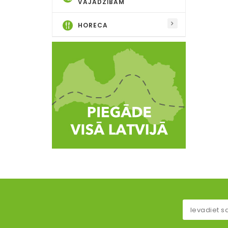
VAJADZĪBĀM
HORECA