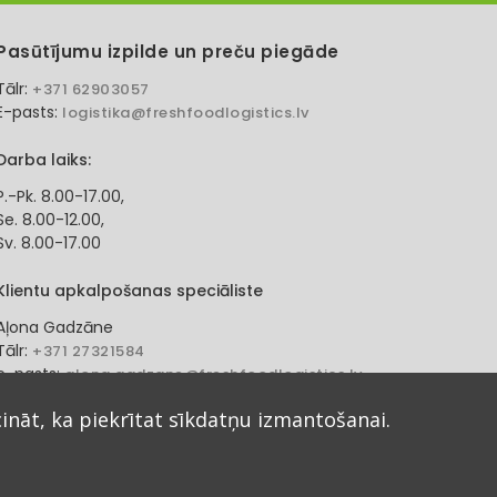
Pasūtījumu izpilde un preču piegāde
Tālr:
+371 62903057
E-pasts:
logistika@freshfoodlogistics.lv
Darba laiks:
P.-Pk. 8.00-17.00,
Se. 8.00-12.00,
Sv. 8.00-17.00
Klientu apkalpošanas speciāliste
Aļona Gadzāne
Tālr:
+371 27321584
e-pasts:
alona.gadzane@freshfoodlogistics.lv
cināt, ka piekrītat sīkdatņu izmantošanai.