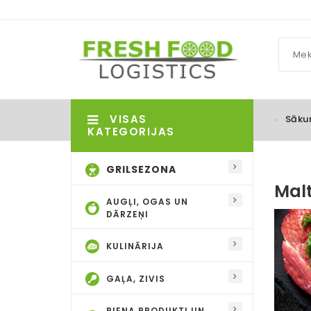
VISAS
Sāku
KATEGORIJAS
GRILSEZONA
Mal
AUGĻI, OGAS UN
DĀRZEŅI
KULINĀRIJA
GAĻA, ZIVIS
PIENA PRODUKTI UN