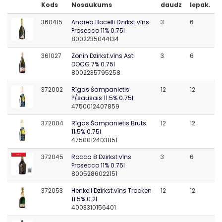
Kods
Nosaukums
daudz
Iepak.
360415
Andrea Bocelli Dzirkst.vīns
3
6
Prosecco 11% 0.75l
8002235044134
361027
Zonin Dzirkst.vīns Asti
3
6
DOCG 7% 0.75l
8002235795258
372002
Rīgas Šampanietis
12
12
P/sausais 11.5% 0.75l
4750012407859
372004
Rīgas Šampanietis Bruts
12
12
11.5% 0.75l
4750012403851
372045
Rocca 8 Dzirkst.vīns
3
6
IESAKĀM
Prosecco 11% 0.75l
8005286022151
372053
Henkell Dzirkst.vīns Trocken
12
12
11.5% 0.2l
4003310156401