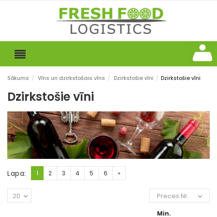
Sākums
/
Vīns un dzirkstošais vīns
/
Dzirkstošie vīni
/
Dzirkstošie vīni
Dzirkstošie vīni
Lapa:
1
2
3
4
5
6
»
20
Preces Nr.
Min.