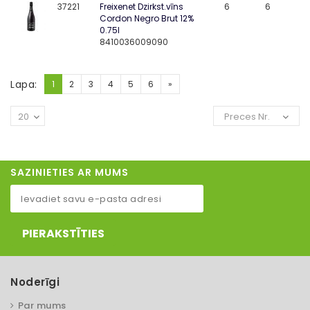
37221
Freixenet Dzirkst.vīns
6
6
Cordon Negro Brut 12%
0.75l
8410036009090
Lapa:
1
2
3
4
5
6
»
20
Preces Nr.
SAZINIETIES AR MUMS
PIERAKSTĪTIES
Noderīgi
Par mums