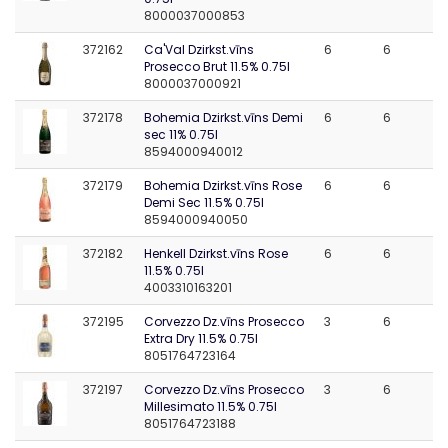
8000037000853
372162
Ca'Val Dzirkst.vīns
6
6
Prosecco Brut 11.5% 0.75l
8000037000921
372178
Bohemia Dzirkst.vīns Demi
6
6
sec 11% 0.75l
8594000940012
372179
Bohemia Dzirkst.vīns Rose
6
6
Demi Sec 11.5% 0.75l
8594000940050
372182
Henkell Dzirkst.vīns Rose
6
6
11.5% 0.75l
4003310163201
372195
Corvezzo Dz.vīns Prosecco
3
6
Extra Dry 11.5% 0.75l
8051764723164
372197
Corvezzo Dz.vīns Prosecco
3
6
Millesimato 11.5% 0.75l
8051764723188