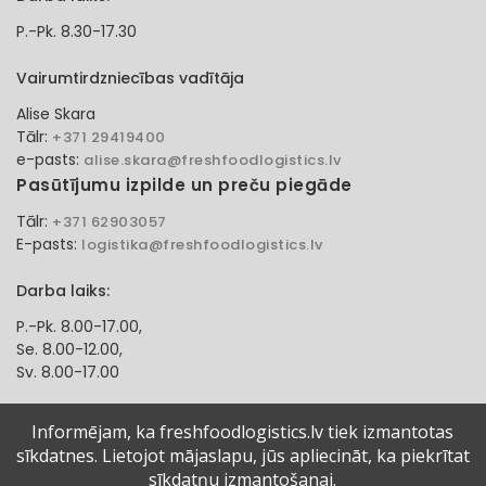
P.-Pk. 8.30-17.30
Vairumtirdzniecības vadītāja
Alise Skara
Tālr:
+371 29419400
e-pasts:
alise.skara@freshfoodlogistics.lv
Pasūtījumu izpilde un preču piegāde
Tālr:
+371 62903057
E-pasts:
logistika@freshfoodlogistics.lv
Darba laiks:
P.-Pk. 8.00-17.00,
Se. 8.00-12.00,
Sv. 8.00-17.00
Klientu apkalpošanas speciāliste
Informējam, ka freshfoodlogistics.lv tiek izmantotas
sīkdatnes. Lietojot mājaslapu, jūs apliecināt, ka piekrītat
Aļona Gadzāne
Tālr:
sīkdatņu izmantošanai.
+371 27321584