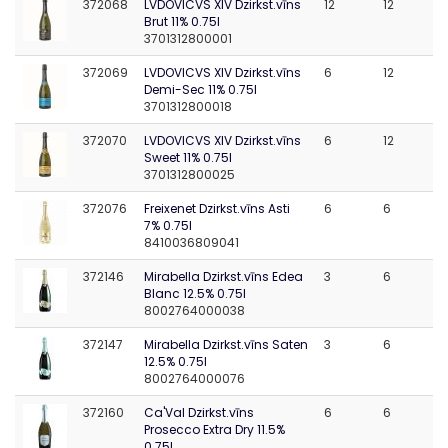
372068
LVDOVICVS XIV Dzirkst.vīns
12
12
Brut 11% 0.75l
3701312800001
372069
LVDOVICVS XIV Dzirkst.vīns
6
12
Demi-Sec 11% 0.75l
3701312800018
372070
LVDOVICVS XIV Dzirkst.vīns
6
12
Sweet 11% 0.75l
3701312800025
372076
Freixenet Dzirkst.vīns Asti
6
6
7% 0.75l
8410036809041
372146
Mirabella Dzirkst.vīns Edea
3
6
Blanc 12.5% 0.75l
8002764000038
372147
Mirabella Dzirkst.vīns Saten
3
6
12.5% 0.75l
8002764000076
372160
Ca'Val Dzirkst.vīns
6
6
Prosecco Extra Dry 11.5%
0.75l