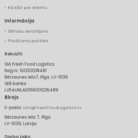
Kā kļūt par klientu
Informācija
Sīkfailu iestatījumi
Privātuma politika
Rekvizīti
SIA Fresh Food Logistics
Reģ.nr. 50203218481
Bērzaunes iela7, Rīga. LV-1039
SEB banka
LV54UNLA0055001235489
Birojs
E-pasts:
info@freshfoodlogistics.lv
Bērzaunes iela 7, Rīga
LV-1039, Latvija
Darba laiks: