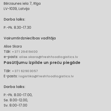
Bērzaunes iela 7, Rīga
LV-1039, Latvija
Darba laiks:
P.-Pk. 8.30-17.30
Vairumtirdzniecības vadītāja
Alise Skara
Tālr:
+371 29419400
e-pasts:
alise.skara@freshfoodlogistics.lv
Pasūtījumu izpilde un preču piegāde
Tālr:
+371 62903057
E-pasts:
logistika@freshfoodlogistics.lv
Darba laiks:
P.-Pk. 8.00-17.00,
Se. 8.00-12.00,
Sv. 8.00-17.00