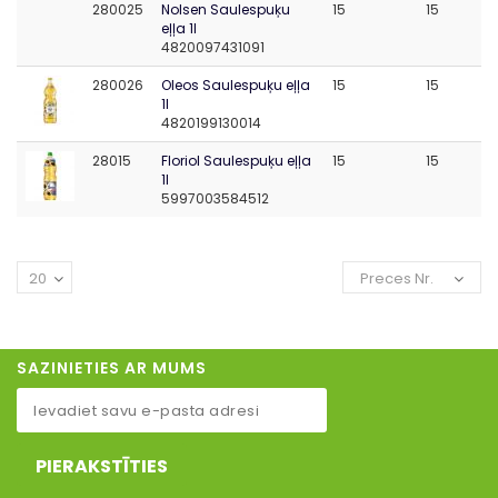
280025
Nolsen Saulespuķu
15
15
eļļa 1l
4820097431091
280026
Oleos Saulespuķu eļļa
15
15
1l
4820199130014
28015
Floriol Saulespuķu eļļa
15
15
1l
5997003584512
20
Preces Nr.
SAZINIETIES AR MUMS
PIERAKSTĪTIES