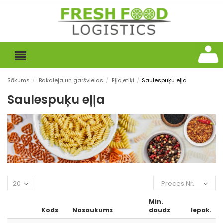
Sākums
/
Bakaleja un garšvielas
/
Eļļa,etiķi
/
Saulespuķu eļļa
Saulespuķu eļļa
20
Preces Nr.
Min.
Kods
Nosaukums
daudz
Iepak.