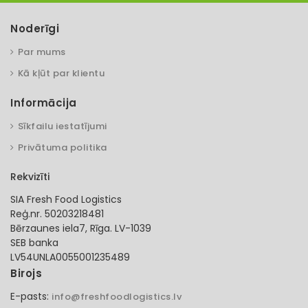
Noderīgi
Par mums
Kā kļūt par klientu
Informācija
Sīkfailu iestatījumi
Privātuma politika
Rekvizīti
SIA Fresh Food Logistics
Reģ.nr. 50203218481
Bērzaunes iela7, Rīga. LV-1039
SEB banka
LV54UNLA0055001235489
Birojs
E-pasts:
info@freshfoodlogistics.lv