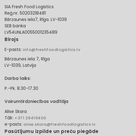
SIA Fresh Food Logistics
Reģ.nr. 50203218481
Bērzaunes iela7, Rīga. LV-1039
SEB banka
LV54UNLA0055001235489
Birojs
E-pasts:
info@freshfoodlogistics.lv
Bērzaunes iela 7, Rīga
LV-1039, Latvija
Darba laiks:
P.-Pk. 8.30-17.30
Vairumtirdzniecības vadītāja
Alise Skara
Tālr:
+371 29419400
e-pasts:
alise.skara@freshfoodlogistics.lv
Pasūtījumu izpilde un preču piegāde