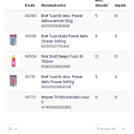
Min.
Kods
Nosaukums
daudz
Iepak.
140163
Bref Tual.tīr.atsv. Power
5
10
Aktive lemon 50g
9000101545838
141328
Bref Tual.bloks Power Aktiv
9
9
Ocean 3x50g
9000100753401
141524
Pink Stuff Želeja Tual. tīr.
12
12
750ml
5060033820681
141715
Bref Tual.tīr.atsv. Power
9
9
Aktiv Flower 3x50g
9000100989008
141772
Mayeri Tīr.līdz.kanaliz.caur.
9
9
1l
4740060003363
20
Preces Nr.