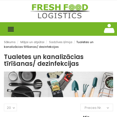
Sākums
/
Mājai un atpūtai
/
Sadzīves ķīmija
/
Tualetes un
kanalizācias tīrīšanas/ dezinfekcijas
Tualetes un kanalizācias
tīrīšanas/ dezinfekcijas
20
Preces Nr.