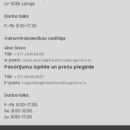
LV-1039, Latvija
Darba laiks:
P.-Pk. 8.30-17.30
Vairumtirdzniecības vadītāja
Alise Skara
Tālr:
+371 29419400
e-pasts:
alise.skara@freshfoodlogistics.lv
Pasūtījumu izpilde un preču piegāde
Tālr:
+371 62903057
E-pasts:
logistika@freshfoodlogistics.lv
Darba laiks:
P.-Pk. 8.00-17.00,
Se. 8.00-12.00,
Sv. 8.00-17.00
Klientu apkalpošanas speciāliste