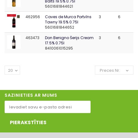
Balts 19.5% 0.75l
5601681844621
462956
Caves de Murca Portvīns
3
6
IESAKĀM
Tawny 19.5% 0.75l
5601681844652
463473
Don Benigno Šerijs Cream
3
6
17.5% 0.75l
8410061015295
20
Preces Nr.
SAZINIETIES AR MUMS
PIERAKSTĪTIES