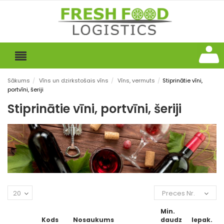
Sākums
/
Vīns un dzirkstošais vīns
/
Vīns, vermuts
/
Stiprinātie vīni,
portvīni, šeriji
Stiprinātie vīni, portvīni, šeriji
20
Preces Nr.
Min.
Kods
Nosaukums
daudz
Iepak.