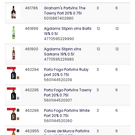
461786
Graham's Portvīns The
3
6
Tawny Port 20% 0.75l
5010867402980
461899
Agdams Stiprin.vīns Balts
12
12
19% 0.5l
4770595229990
461900
Agdams Stiprin.vīns
12
12
Sarkans 19% 0.5l
4770595229983
462294
Porto Fogo Portvīns Ruby
3
6
IESAKĀM
port 20% 0.75l
5601144520239
462295
Porto Fogo Portvīns Tawny
3
6
IESAKĀM
Port 20% 0.75l
5601144520307
462296
Porto Fogo Portvīns White
3
6
IESAKĀM
Port 20% 0.75l
5601144520260
462955
Caves de Murca Portvīns
3
6
IESAKĀM