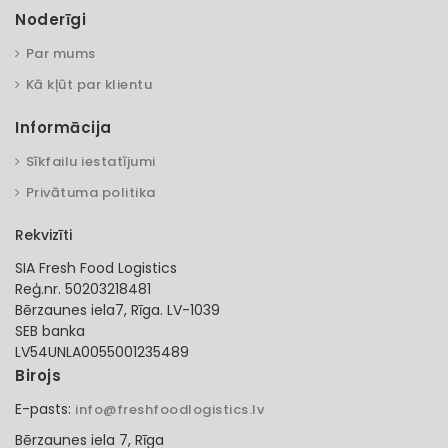
Noderīgi
Par mums
Kā kļūt par klientu
Informācija
Sīkfailu iestatījumi
Privātuma politika
Rekvizīti
SIA Fresh Food Logistics
Reģ.nr. 50203218481
Bērzaunes iela7, Rīga. LV-1039
SEB banka
LV54UNLA0055001235489
Birojs
E-pasts:
info@freshfoodlogistics.lv
Bērzaunes iela 7, Rīga