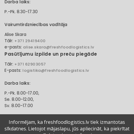
Darba laiks:
P.-Pk. 8.30-17.30
Vairumtirdzniecības vadītāja
Alise Skara
Tālr:
+371 29419400
e-pasts:
alise.skara@freshfoodlogistics.lv
Pasūtījumu izpilde un preču piegāde
Tālr:
+371 62903057
E-pasts:
logistika@freshfoodlogistics.lv
Darba laiks:
P.-Pk. 8.00-17.00,
Se. 8.00-12.00,
Sv. 8.00-17.00
Klientu apkalpošanas speciāliste
Informējam, ka freshfoodlogistics.lv tiek izmantotas
sīkdatnes. Lietojot mājaslapu, jūs apliecināt, ka piekrītat
Aļona Gadzāne