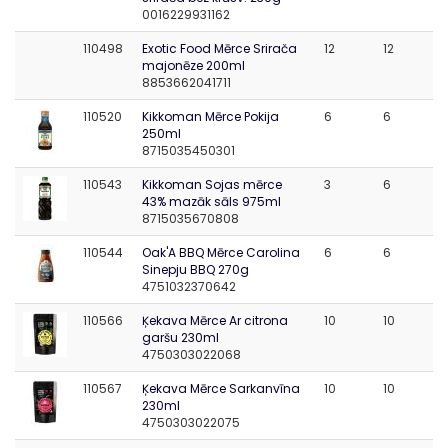
0016229931162
110498
Exotic Food Mērce Srirača
12
12
majonēze 200ml
8853662041711
110520
Kikkoman Mērce Pokija
6
6
250ml
8715035450301
110543
Kikkoman Sojas mērce
3
6
43% mazāk sāls 975ml
8715035670808
110544
Oak'A BBQ Mērce Carolina
6
6
Sinepju BBQ 270g
4751032370642
110566
Ķekava Mērce Ar citrona
10
10
garšu 230ml
4750303022068
110567
Ķekava Mērce Sarkanvīna
10
10
230ml
4750303022075