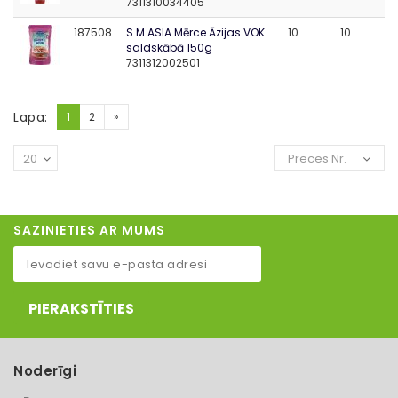
7311310034405
187508
S M ASIA Mērce Āzijas VOK
10
10
saldskābā 150g
7311312002501
Lapa:
1
2
»
20
Preces Nr.
SAZINIETIES AR MUMS
PIERAKSTĪTIES
Noderīgi