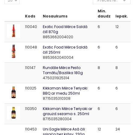
20
Preces Nr.
Min.
Kods
Nosaukums
daudz
Iepak.
110040
Exotic Food Mērce Saldā
6
12
čilī 870g
8853662004020
110048
Exotic Food Mērce Saldā
6
6
čilī 250ml
8853662040004
110147
Rundāle Mērce Pesto
8
8
Tomātu/Bazilika 180g
4750211925314
110325
Kikkoman Mērce Teriyaki
6
6
BBQ ar medu 250ml
8715035310308
110350
Kikkoman Mērce Teriyaki ar
6
6
grauzd.sezama s. 250ml
8715035280304
110453
Uni Eagle Mērce Asā čili
12
24
srirača bez krāsv. 230g