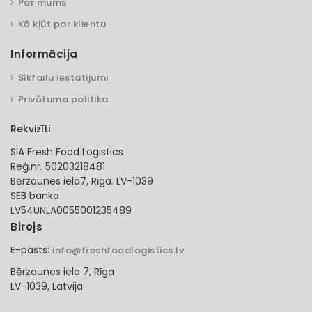
Par mums
Kā kļūt par klientu
Informācija
Sīkfailu iestatījumi
Privātuma politika
Rekvizīti
SIA Fresh Food Logistics
Reģ.nr. 50203218481
Bērzaunes iela7, Rīga. LV-1039
SEB banka
LV54UNLA0055001235489
Birojs
E-pasts:
info@freshfoodlogistics.lv
Bērzaunes iela 7, Rīga
LV-1039, Latvija