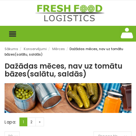
Sākums
/
Konservējumi
/
Mērces
/
Dažādas mēces, nav uz tomātu
bāzes(salātu, saldās)
Dažādas mēces, nav uz tomātu
bāzes(salātu, saldās)
Lapa:
1
2
»