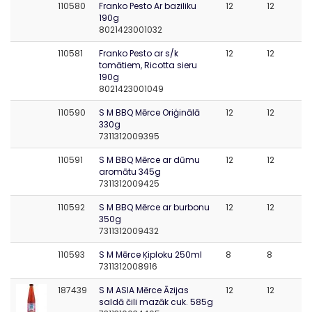
110580
Franko Pesto Ar baziliku
12
12
190g
8021423001032
110581
Franko Pesto ar s/k
12
12
tomātiem, Ricotta sieru
190g
8021423001049
110590
S M BBQ Mērce Oriģinālā
12
12
330g
7311312009395
110591
S M BBQ Mērce ar dūmu
12
12
aromātu 345g
7311312009425
110592
S M BBQ Mērce ar burbonu
12
12
350g
7311312009432
110593
S M Mērce Ķiploku 250ml
8
8
7311312008916
187439
S M ASIA Mērce Āzijas
12
12
saldā čili mazāk cuk. 585g