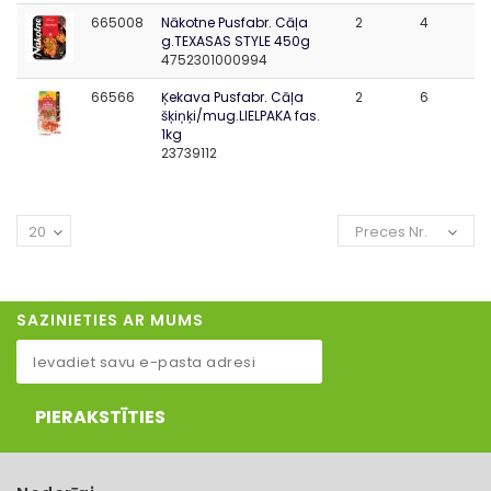
665008
Nākotne Pusfabr. Cāļa
2
4
g.TEXASAS STYLE 450g
4752301000994
66566
Ķekava Pusfabr. Cāļa
2
6
šķiņķi/mug.LIELPAKA fas.
1kg
23739112
20
Preces Nr.
SAZINIETIES AR MUMS
PIERAKSTĪTIES