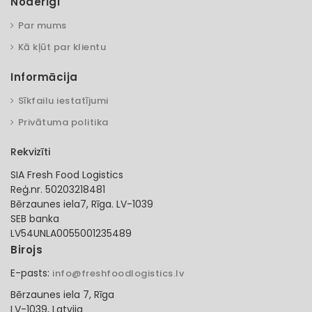
Noderīgi
Par mums
Kā kļūt par klientu
Informācija
Sīkfailu iestatījumi
Privātuma politika
Rekvizīti
SIA Fresh Food Logistics
Reģ.nr. 50203218481
Bērzaunes iela7, Rīga. LV-1039
SEB banka
LV54UNLA0055001235489
Birojs
E-pasts:
info@freshfoodlogistics.lv
Bērzaunes iela 7, Rīga
LV-1039, Latvija