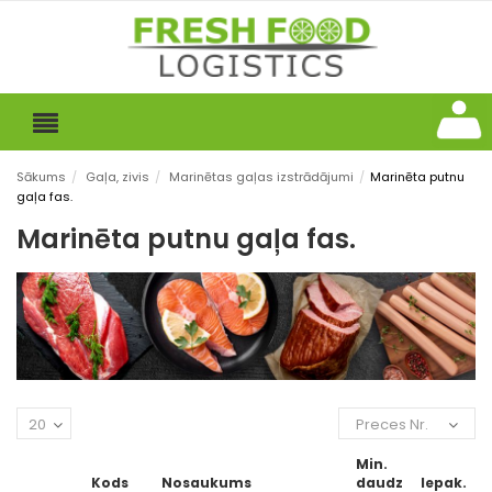
Sākums
/
Gaļa, zivis
/
Marinētas gaļas izstrādājumi
/
Marinēta putnu
gaļa fas.
Marinēta putnu gaļa fas.
20
Preces Nr.
Min.
Kods
Nosaukums
daudz
Iepak.