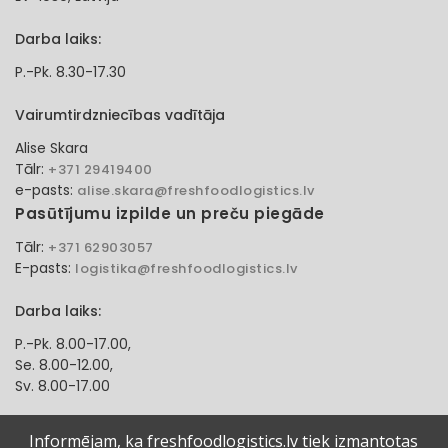
Darba laiks:
P.-Pk. 8.30-17.30
Vairumtirdzniecības vadītāja
Alise Skara
Tālr:
+371 29419400
e-pasts:
alise.skara@freshfoodlogistics.lv
Pasūtījumu izpilde un preču piegāde
Tālr:
+371 62903057
E-pasts:
logistika@freshfoodlogistics.lv
Darba laiks:
P.-Pk. 8.00-17.00,
Se. 8.00-12.00,
Sv. 8.00-17.00
Klientu apkalpošanas speciāliste
Informējam, ka freshfoodlogistics.lv tiek izmantotas