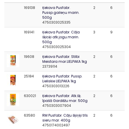
169138
Ķekava Pusfabr.
2
6
Pussp.gaileņu marin.
500g
4750303025335
169141
Ķekava Pusfabr. Cāļa
3
9
šķiņķi atk.jogu.marin.
500g
4750303025304
19608
Ķekava Pusfabr. Stilbi
2
6
Meistara mar.LIELPAKA 1kg
23739114
25184
Ķekava Pusfabr. Pussp.
2
6
Lieliskie LIELPAKA 1kg
4750303013226
630021
Ķekava Pusfabr. Atk.šķ.
2
6
īpašā Gardēžu mar. 500g
4750303007904
63580
RM Pusfabr. Cāļu šķiņķi trīs
2
6
sieru mar. 400g
4750174002497