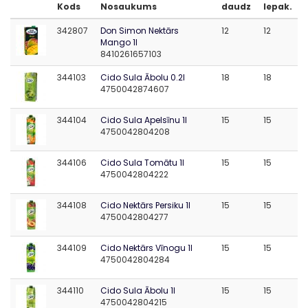
Kods
Nosaukums
daudz
Iepak.
342807
Don Simon Nektārs
12
12
Mango 1l
8410261657103
344103
Cido Sula Ābolu 0.2l
18
18
4750042874607
344104
Cido Sula Apelsīnu 1l
15
15
4750042804208
344106
Cido Sula Tomātu 1l
15
15
4750042804222
344108
Cido Nektārs Persiku 1l
15
15
4750042804277
344109
Cido Nektārs Vīnogu 1l
15
15
4750042804284
344110
Cido Sula Ābolu 1l
15
15
4750042804215