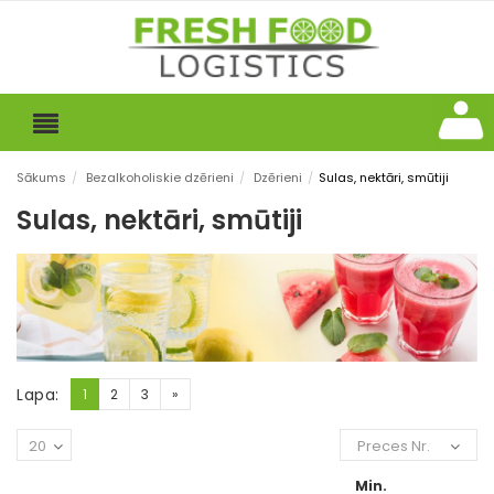
Sākums
/
Bezalkoholiskie dzērieni
/
Dzērieni
/
Sulas, nektāri, smūtiji
Sulas, nektāri, smūtiji
Lapa:
1
2
3
»
20
Preces Nr.
Min.