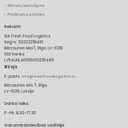
Sīkfailu iestatījumi
Privātuma politika
Rekvizīti
SIA Fresh Food Logistics
Reģ.nr. 50203218481
Bērzaunes iela7, Rīga. LV-1039
SEB banka
LV54UNLA0055001235489
Birojs
E-pasts:
info@freshfoodlogistics.lv
Bērzaunes iela 7, Rīga
LV-1039, Latvija
Darba laiks:
P.-Pk. 8.30-17.30
Vairumtirdzniecības vadītāja