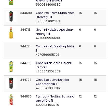
Apelsīnu/Persiku 1l
5900334000330
344690
Cido Exclusive Sulas dzēr.
15
15
Dzērveņu 1l
4750042002833
344713
Granini Nektārs Apelsīnu-
6
6
mango 1l
4770569915690
344714
Granini Nektārs Greipfrūtu
6
6
1l
4770569915706
344735
Cido Sulas dzēr. Citronu-
15
15
laima 1l
4750042303053
344778
Cido Exclusive Nektārs
15
15
Granātābolu 1l
4750042303336
344836
Tymbark Nektārs Sarkano
12
12
greipfrūtu 1l
5900334013729