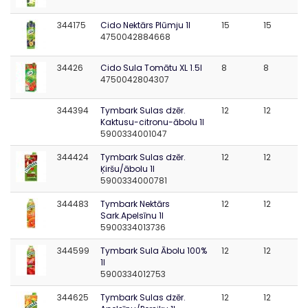
344175
Cido Nektārs Plūmju 1l
15
15
4750042884668
34426
Cido Sula Tomātu XL 1.5l
8
8
4750042804307
344394
Tymbark Sulas dzēr.
12
12
Kaktusu-citronu-ābolu 1l
5900334001047
344424
Tymbark Sulas dzēr.
12
12
Ķiršu/ābolu 1l
5900334000781
344483
Tymbark Nektārs
12
12
Sark.Apelsīnu 1l
5900334013736
344599
Tymbark Sula Ābolu 100%
12
12
1l
5900334012753
344625
Tymbark Sulas dzēr.
12
12