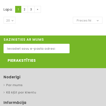
Lapa:
1
2
3
»
20
Preces Nr.
SAZINIETIES AR MUMS
PIERAKSTĪTIES
Noderīgi
Par mums
Kā kļūt par klientu
Informācija