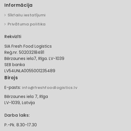
Informācija
Sīkfailu iestatījumi
Privātuma politika
Rekvizīti
SIA Fresh Food Logistics
Reģ.nr. 50203218481
Bērzaunes iela7, Rīga. LV-1039
SEB banka
LV54UNLA0055001235489
Birojs
E-pasts:
info@freshfoodlogistics.lv
Bērzaunes iela 7, Rīga
LV-1039, Latvija
Darba laiks:
P.-Pk. 8.30-17.30