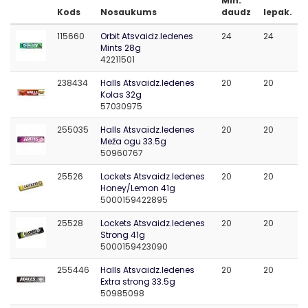
Min.
Kods
Nosaukums
daudz
Iepak.
115660
Orbit Atsvaidz.ledenes
24
24
Mints 28g
42211501
238434
Halls Atsvaidz.ledenes
20
20
Kolas 32g
57030975
255035
Halls Atsvaidz.ledenes
20
20
Meža ogu 33.5g
50960767
25526
Lockets Atsvaidz.ledenes
20
20
Honey/Lemon 41g
5000159422895
25528
Lockets Atsvaidz.ledenes
20
20
Strong 41g
5000159423090
255446
Halls Atsvaidz.ledenes
20
20
Extra strong 33.5g
50985098