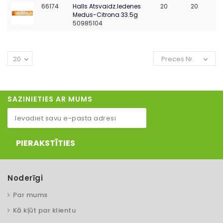
66174
Halls Atsvaidz.ledenes
20
20
Medus-Citrona 33.5g
50985104
20
Preces Nr.
SAZINIETIES AR MUMS
PIERAKSTĪTIES
Noderīgi
Par mums
Kā kļūt par klientu