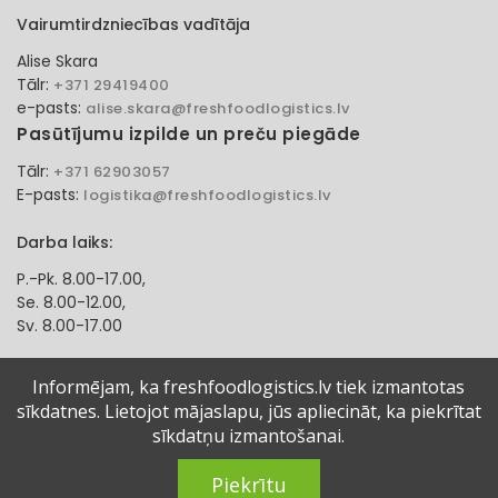
Vairumtirdzniecības vadītāja
Alise Skara
Tālr:
+371 29419400
e-pasts:
alise.skara@freshfoodlogistics.lv
Pasūtījumu izpilde un preču piegāde
Tālr:
+371 62903057
E-pasts:
logistika@freshfoodlogistics.lv
Darba laiks:
P.-Pk. 8.00-17.00,
Se. 8.00-12.00,
Sv. 8.00-17.00
Klientu apkalpošanas speciāliste
Informējam, ka freshfoodlogistics.lv tiek izmantotas
sīkdatnes. Lietojot mājaslapu, jūs apliecināt, ka piekrītat
Aļona Gadzāne
Tālr:
sīkdatņu izmantošanai.
+371 27321584
e-pasts:
alona.gadzane@freshfoodlogistics.lv
Piekrītu