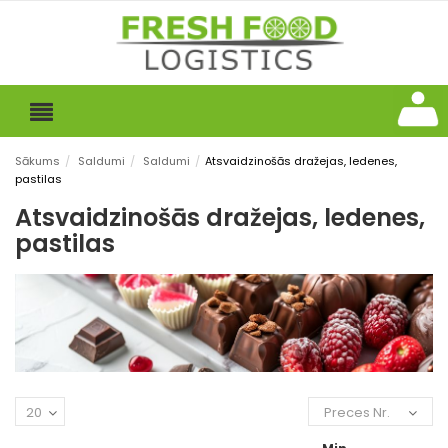
Sākums
/
Saldumi
/
Saldumi
/
Atsvaidzinošās dražejas, ledenes,
pastilas
Atsvaidzinošās dražejas, ledenes,
pastilas
20
Preces Nr.