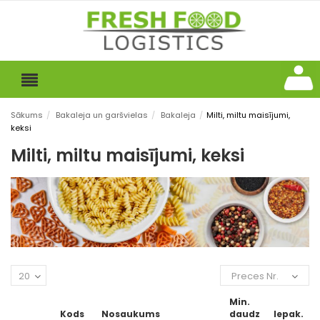
Sākums
/
Bakaleja un garšvielas
/
Bakaleja
/
Milti, miltu maisījumi,
keksi
Milti, miltu maisījumi, keksi
20
Preces Nr.
Min.
Kods
Nosaukums
daudz
Iepak.