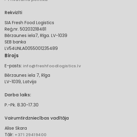
Rekvizīti
SIA Fresh Food Logistics
Reģ.nr. 50203218481
Bērzaunes iela7, Rīga. LV-1039
SEB banka
LV54UNLA0055001235489
Birojs
E-pasts:
info@freshfoodlogistics.lv
Bērzaunes iela 7, Rīga
LV-1039, Latvija
Darba laiks:
P.-Pk. 8.30-17.30
Vairumtirdzniecības vadītāja
Alise Skara
Tālr:
+371 29419400