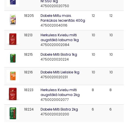
Nr.550 1kg
4750020020750
18205
Dobele Miltu mais.
12
12
Pankūkas Iecienītās 400g
4750020040116
18213
Herkuless Kviešu milti
10
10
augstākā labuma 1kg
4750020002084
18215
Dobele Milti Ekstra 1kg
10
10
4750020020224
18216
Dobele Milti Lieliskie 1kg
10
10
4750020020231
18223
Herkuless Kviešu milti
8
8
augstākā labuma 2kg
4750020002077
18224
Dobele Milti Ekstra 2kg
6
6
4750020020200