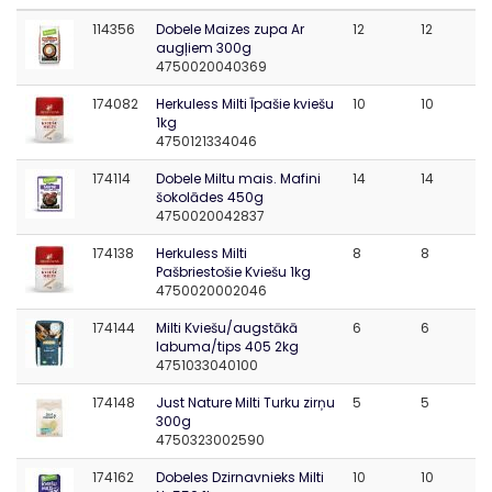
114356
Dobele Maizes zupa Ar
12
12
augļiem 300g
4750020040369
174082
Herkuless Milti Īpašie kviešu
10
10
1kg
4750121334046
174114
Dobele Miltu mais. Mafini
14
14
šokolādes 450g
4750020042837
174138
Herkuless Milti
8
8
Pašbriestošie Kviešu 1kg
4750020002046
174144
Milti Kviešu/augstākā
6
6
labuma/tips 405 2kg
4751033040100
174148
Just Nature Milti Turku zirņu
5
5
300g
4750323002590
174162
Dobeles Dzirnavnieks Milti
10
10