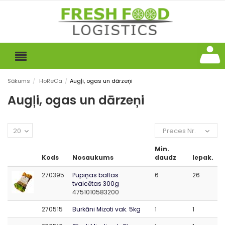
Sākums
/
HoReCa
/
Augļi, ogas un dārzeņi
Augļi, ogas un dārzeņi
20
Preces Nr.
Min.
Kods
Nosaukums
daudz
Iepak.
270395
Pupiņas baltas
6
26
tvaicētas 300g
4751010583200
270515
Burkāni Mizoti vak. 5kg
1
1