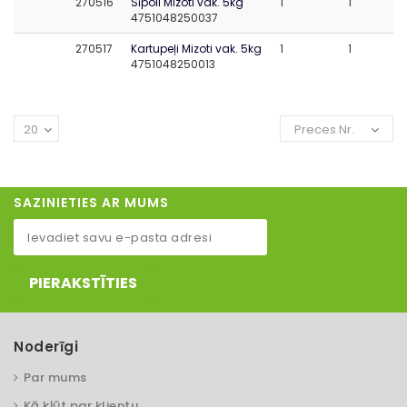
270516
Sīpoli Mizoti vak. 5kg
1
1
4751048250037
270517
Kartupeļi Mizoti vak. 5kg
1
1
4751048250013
20
Preces Nr.
SAZINIETIES AR MUMS
PIERAKSTĪTIES
Noderīgi
Par mums
Kā kļūt par klientu