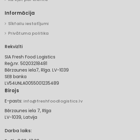
Informācija
Sīkfailu iestatījumi
Privātuma politika
Rekvizīti
SIA Fresh Food Logistics
Reģ.nr. 50203218481
Bērzaunes iela7, Rīga. LV-1039
SEB banka
LV54UNLA0055001235489
Birojs
E-pasts:
info@freshfoodlogistics.lv
Bērzaunes iela 7, Rīga
LV-1039, Latvija
Darba laiks: