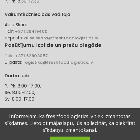
P.-Pk. 8.30-17.30
Vairumtirdzniecības vadītāja
Alise Skara
Tālr:
+371 29419400
e-pasts:
alise.skara@freshfoodlogistics.lv
Pasūtījumu izpilde un preču piegāde
Tālr:
+371 62903057
E-pasts:
logistika@freshfoodlogistics.lv
Darba laiks:
P.-Pk. 8.00-17.00,
Se. 8.00-12.00,
Sv. 8.00-17.00
Klientu apkalpošanas speciāliste
Informējam, ka freshfoodlogistics.lv tiek izmantotas
sīkdatnes. Lietojot mājaslapu, jūs apliecināt, ka piekrītat
Aļona Gadzāne
Tālr:
sīkdatņu izmantošanai.
+371 27321584
e-pasts:
alona.gadzane@freshfoodlogistics.lv