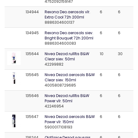
4752092159147
134944
Rexona Deo.aerosols vīr.
6
6
Extra Cool 72h 200ml
8886304600137
134945
Rexona Deo.aerosols siev.
6
6
Bright Bouquet 72h 200ml
8886304600083
135644
Nivea Dezod.rullītis B&W
10
30
Clear siev. 50ml
42299882
135645
Nivea Dezod.aerosols B&W
6
6
Clear siev. 150ml
4005808729685
135646
Nivea Dezod.rullītis B&W
6
6
Power vīr. 50ml
42246954
135647
Nivea Dezod.aerosols B&W
6
6
Power vīr. 150ml
5900017108193
136244
OldSpice Dezod.sausais
6
6