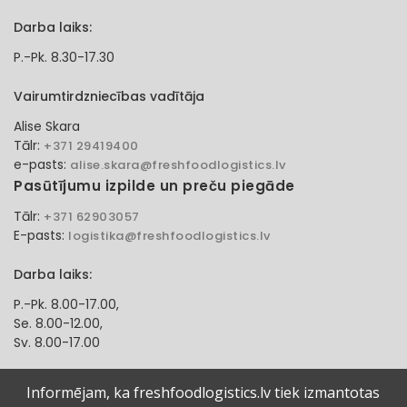
Darba laiks:
P.-Pk. 8.30-17.30
Vairumtirdzniecības vadītāja
Alise Skara
Tālr:
+371 29419400
e-pasts:
alise.skara@freshfoodlogistics.lv
Pasūtījumu izpilde un preču piegāde
Tālr:
+371 62903057
E-pasts:
logistika@freshfoodlogistics.lv
Darba laiks:
P.-Pk. 8.00-17.00,
Se. 8.00-12.00,
Sv. 8.00-17.00
Klientu apkalpošanas speciāliste
Informējam, ka freshfoodlogistics.lv tiek izmantotas