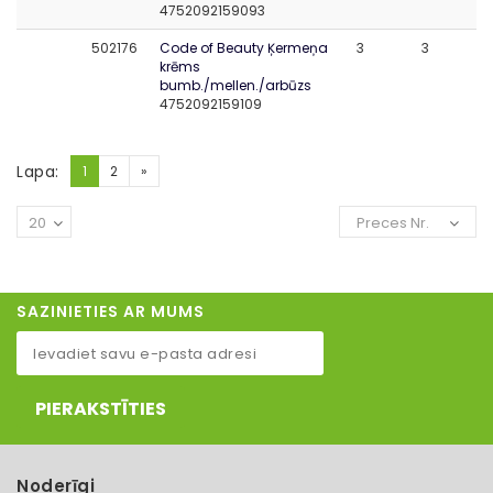
4752092159093
502176
Code of Beauty Ķermeņa
3
3
krēms
bumb./mellen./arbūzs
4752092159109
Lapa:
1
2
»
20
Preces Nr.
SAZINIETIES AR MUMS
PIERAKSTĪTIES
Noderīgi