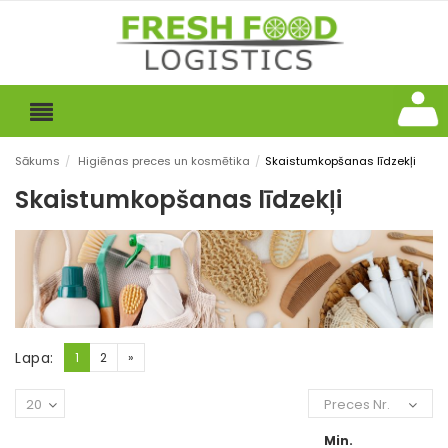
Sākums
/
Higiēnas preces un kosmētika
/
Skaistumkopšanas līdzekļi
Skaistumkopšanas līdzekļi
Lapa:
1
2
»
20
Preces Nr.
Min.