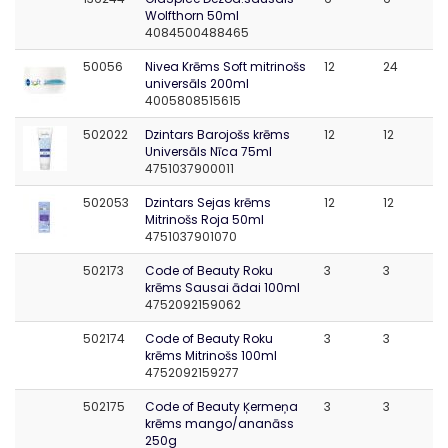
Wolfthorn 50ml
4084500488465
50056
Nivea Krēms Soft mitrinošs
12
24
universāls 200ml
4005808515615
502022
Dzintars Barojošs krēms
12
12
Universāls Nīca 75ml
4751037900011
502053
Dzintars Sejas krēms
12
12
Mitrinošs Roja 50ml
4751037901070
502173
Code of Beauty Roku
3
3
krēms Sausai ādai 100ml
4752092159062
502174
Code of Beauty Roku
3
3
krēms Mitrinošs 100ml
4752092159277
502175
Code of Beauty Ķermeņa
3
3
krēms mango/ananāss
250g