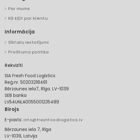
Par mums
Kā kļūt par klientu
Informācija
Sīkfailu iestatījumi
Privātuma politika
Rekvizīti
SIA Fresh Food Logistics
Reģ.nr. 50203218481
Bērzaunes iela7, Rīga. LV-1039
SEB banka
LV54UNLA0055001235489
Birojs
E-pasts:
info@freshfoodlogistics.lv
Bērzaunes iela 7, Rīga
LV-1039, Latvija