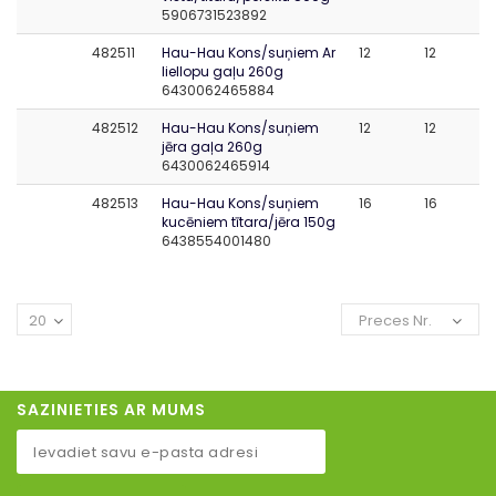
5906731523892
482511
Hau-Hau Kons/suņiem Ar
12
12
liellopu gaļu 260g
6430062465884
482512
Hau-Hau Kons/suņiem
12
12
jēra gaļa 260g
6430062465914
482513
Hau-Hau Kons/suņiem
16
16
kucēniem tītara/jēra 150g
6438554001480
20
Preces Nr.
SAZINIETIES AR MUMS