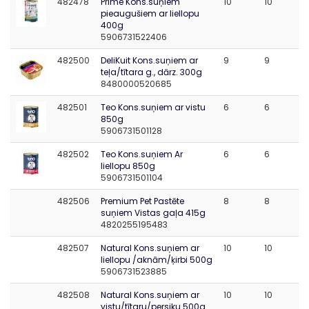
482478
Prime Kons.suņiem
10
10
pieaugušiem ar liellopu
400g
5906731522406
482500
DeliKuit Kons.suņiem ar
9
9
teļa/tītara g., dārz. 300g
8480000520685
482501
Teo Kons.suņiem ar vistu
6
6
850g
5906731501128
482502
Teo Kons.suņiem Ar
6
6
liellopu 850g
5906731501104
482506
Premium Pet Pastēte
8
8
suņiem Vistas gaļa 415g
4820255195483
482507
Natural Kons.suņiem ar
10
10
liellopu /aknām/ķirbi 500g
5906731523885
482508
Natural Kons.suņiem ar
10
10
vistu/tītaru/persiku 500g