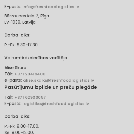
E-pasts:
info@freshfoodlogistics.lv
Bērzaunes iela 7, Rīga
LV-1039, Latvija
Darba laiks:
P.-Pk. 8.30-17.30
Vairumtirdzniecības vadītāja
Alise Skara
Tālr:
+371 29419400
e-pasts:
alise.skara@freshfoodlogistics.lv
Pasūtījumu izpilde un preču piegāde
Tālr:
+371 62903057
E-pasts:
logistika@freshfoodlogistics.lv
Darba laiks:
P.-Pk. 8.00-17.00,
Se. 8.00-12.00,