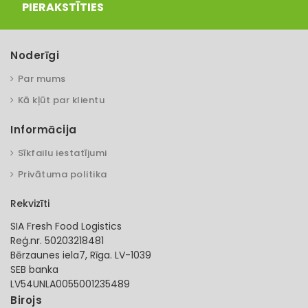
PIERAKSTĪTIES
Noderīgi
Par mums
Kā kļūt par klientu
Informācija
Sīkfailu iestatījumi
Privātuma politika
Rekvizīti
SIA Fresh Food Logistics
Reģ.nr. 50203218481
Bērzaunes iela7, Rīga. LV-1039
SEB banka
LV54UNLA0055001235489
Birojs