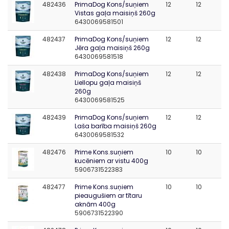
482436
PrimaDog Kons/suņiem
12
12
Vistas gaļa maisiņš 260g
6430069581501
482437
PrimaDog Kons/suņiem
12
12
Jēra gaļa maisiņš 260g
6430069581518
482438
PrimaDog Kons/suņiem
12
12
Liellopu gaļa maisiņš
260g
6430069581525
482439
PrimaDog Kons/suņiem
12
12
Laša barība maisiņš 260g
6430069581532
482476
Prime Kons.suņiem
10
10
kucēniem ar vistu 400g
5906731522383
482477
Prime Kons.suņiem
10
10
pieaugušiem ar tītaru
aknām 400g
5906731522390