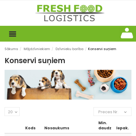
Sākums
/
Mājdzīvniekiem
/
Dzīvnieku barība
/
Konservi suņiem
Konservi suņiem
20
Preces Nr.
Min.
Kods
Nosaukums
daudz
Iepak.