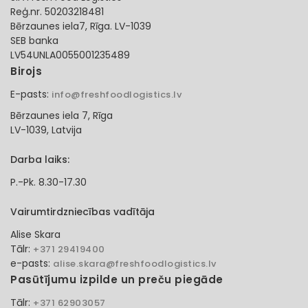
Reģ.nr. 50203218481
Bērzaunes iela7, Rīga. LV-1039
SEB banka
LV54UNLA0055001235489
Birojs
E-pasts:
info@freshfoodlogistics.lv
Bērzaunes iela 7, Rīga
LV-1039, Latvija
Darba laiks:
P.-Pk. 8.30-17.30
Vairumtirdzniecības vadītāja
Alise Skara
Tālr:
+371 29419400
e-pasts:
alise.skara@freshfoodlogistics.lv
Pasūtījumu izpilde un preču piegāde
Tālr:
+371 62903057