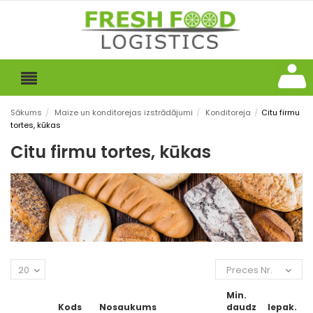
Sākums
/
Maize un konditorejas izstrādājumi
/
Konditoreja
/
Citu firmu
tortes, kūkas
Citu firmu tortes, kūkas
20
Preces Nr.
Min.
Kods
Nosaukums
daudz
Iepak.