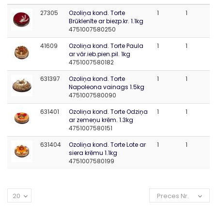
27305
Ozoliņa kond. Torte
1
1
Brūklenīte ar biezp.kr. 1.1kg
4751007580250
41609
Ozoliņa kond. Torte Paula
1
1
ar vār.ieb.pien.pil. 1kg
4751007580182
631397
Ozoliņa kond. Torte
1
1
Napoleona vainags 1.5kg
4751007580090
631401
Ozoliņa kond. Torte Odziņa
1
1
ar zemeņu krēm. 1.3kg
4751007580151
631404
Ozoliņa kond. Torte Lote ar
1
1
siera krēmu 1.1kg
4751007580199
20
Preces Nr.