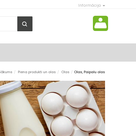
Informācija
Sākums
/
Piena produkti un olas
/
Olas
/
Olas, Paipalu olas