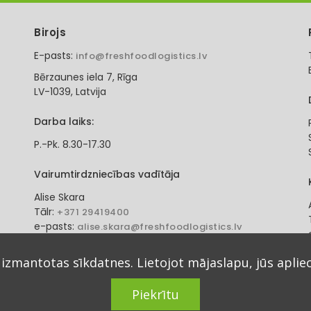
Birojs
E-pasts:
info@freshfoodlogistics.lv
Bērzaunes iela 7, Rīga
LV-1039, Latvija
Darba laiks:
P.-Pk. 8.30-17.30
Vairumtirdzniecības vadītāja
Alise Skara
Tālr:
+371 29419400
e-pasts:
alise.skara@freshfoodlogistics.lv
 izmantotas sīkdatnes. Lietojot mājaslapu, jūs aplie
Piekrītu