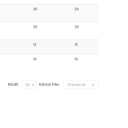
20
20
20
20
12
12
10
10
Rādīt:
Kārtot Pēc:
20
Preces Nr.