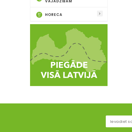
VAJADZĪBĀM
HORECA