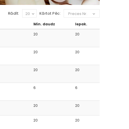
Rādīt:
Kārtot Pēc:
20
Preces Nr.
Min. daudz
Iepak.
20
20
20
20
20
20
6
6
20
20
20
20