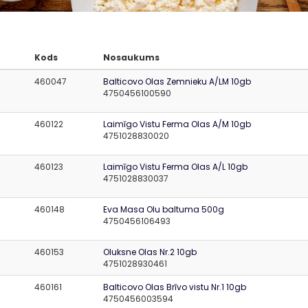
Kods
Nosaukums
460047
Balticovo Olas Zemnieku A/LM 10gb
4750456100590
460122
Laimīgo Vistu Ferma Olas A/M 10gb
4751028830020
460123
Laimīgo Vistu Ferma Olas A/L 10gb
4751028830037
460148
Eva Masa Olu baltuma 500g
4750456106493
460153
Oluksne Olas Nr.2 10gb
4751028930461
460161
Balticovo Olas Brīvo vistu Nr.1 10gb
4750456003594