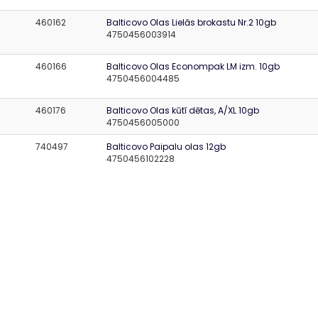
460162
Balticovo Olas Lielās brokastu Nr.2 10gb
4750456003914
460166
Balticovo Olas Econompak LM izm. 10gb
4750456004485
460176
Balticovo Olas kūtī dētas, A/XL 10gb
4750456005000
740497
Balticovo Paipalu olas 12gb
4750456102228