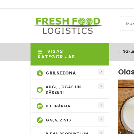
VISAS
Sāku
KATEGORIJAS
Olas
GRILSEZONA
AUGĻI, OGAS UN
DĀRZEŅI
KULINĀRIJA
GAĻA, ZIVIS
PIENA PRODUKTI UN