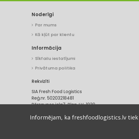
Noderīgi
Par mums
Kā kļūt par klientu
Informācija
Sīkfailu iestatījumi
Privātuma politika
Rekvizīti
SIA Fresh Food Logistics
Reģ.nr. 50203218481
Bērzaunes iela7, Rīga. LV-1039
SEB banka
Informējam, ka freshfoodlogistics.lv tiek
LV54UNLA0055001235489