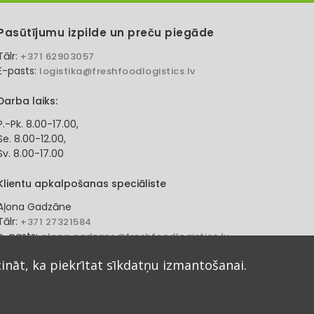
Pasūtījumu izpilde un preču piegāde
Tālr:
+371 62903057
E-pasts:
logistika@freshfoodlogistics.lv
Darba laiks:
P.-Pk. 8.00-17.00,
Se. 8.00-12.00,
Sv. 8.00-17.00
Klientu apkalpošanas speciāliste
Aļona Gadzāne
Tālr:
+371 27321584
e-pasts:
alona.gadzane@freshfoodlogistics.lv
cināt, ka piekrītat sīkdatņu izmantošanai.